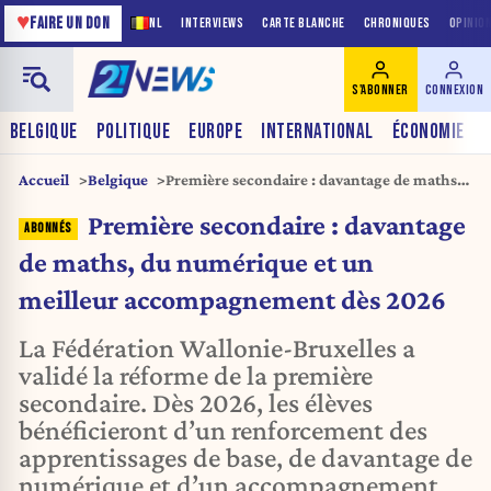
♥
FAIRE UN DON
NL
INTERVIEWS
CARTE BLANCHE
CHRONIQUES
OPINIO
S'ABONNER
CONNEXION
BELGIQUE
POLITIQUE
EUROPE
INTERNATIONAL
ÉCONOMIE
Accueil
Belgique
Première secondaire : davantage de maths,
du numérique et un meilleur
Première secondaire : davantage
accompagnement dès 2026
de maths, du numérique et un
meilleur accompagnement dès 2026
La Fédération Wallonie-Bruxelles a
validé la réforme de la première
secondaire. Dès 2026, les élèves
bénéficieront d’un renforcement des
apprentissages de base, de davantage de
numérique et d’un accompagnement