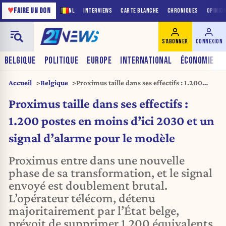
♥
FAIRE UN DON
NL
INTERVIEWS
CARTE BLANCHE
CHRONIQUES
OPINIO
S'ABONNER
CONNEXION
BELGIQUE
POLITIQUE
EUROPE
INTERNATIONAL
ÉCONOMIE
Accueil
Belgique
Proximus taille dans ses effectifs : 1.200
postes en moins d’ici 2030 et un signal
Proximus taille dans ses effectifs :
d’alarme pour le modèle
1.200 postes en moins d’ici 2030 et un
signal d’alarme pour le modèle
Proximus entre dans une nouvelle
phase de sa transformation, et le signal
envoyé est doublement brutal.
L’opérateur télécom, détenu
majoritairement par l’État belge,
prévoit de supprimer 1.200 équivalents