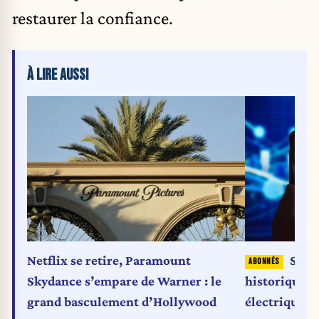
restaurer la confiance.
À LIRE AUSSI
Netflix se retire, Paramount
Stell
Skydance s’empare de Warner : le
historique et
grand basculement d’Hollywood
électrique, 