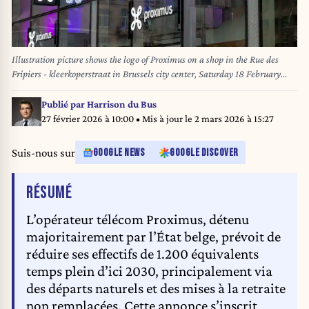
Illustration picture shows the logo of Proximus on a shop in the Rue des
Fripiers - kleerkoperstraat in Brussels city center, Saturday 18 February
2023. BELGA PHOTO NICOLAS MAETERLINCK
Publié par
Harrison du Bus
27 février 2026 à 10:00
• Mis à jour le
2 mars 2026 à 15:27
Suis-nous sur
GOOGLE NEWS
GOOGLE DISCOVER
DE L'ARTICLE
RÉSUMÉ
L’opérateur télécom Proximus, détenu
majoritairement par l’État belge, prévoit de
réduire ses effectifs de 1.200 équivalents
temps plein d’ici 2030, principalement via
des départs naturels et des mises à la retraite
non remplacées. Cette annonce s’inscrit