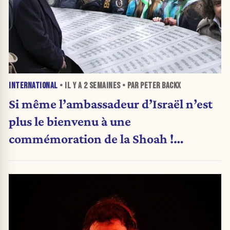
INTERNATIONAL
• IL Y A
2 SEMAINES
• PAR PETER BACKX
Si même l’ambassadeur d’Israël n’est
plus le bienvenu à une
commémoration de la Shoah !
(Analyse)