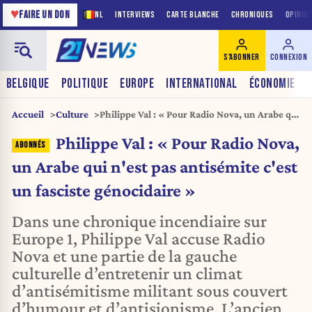
♥
FAIRE UN DON
NL
INTERVIEWS
CARTE BLANCHE
CHRONIQUES
OPINIO
S'ABONNER
CONNEXION
BELGIQUE
POLITIQUE
EUROPE
INTERNATIONAL
ÉCONOMIE
Accueil
Culture
Philippe Val : « Pour Radio Nova, un Arabe qui
n'est pas antisémite c'est un fasciste
Philippe Val : « Pour Radio Nova,
génocidaire »
un Arabe qui n'est pas antisémite c'est
un fasciste génocidaire »
Dans une chronique incendiaire sur
Europe 1, Philippe Val accuse Radio
Nova et une partie de la gauche
culturelle d’entretenir un climat
d’antisémitisme militant sous couvert
d’humour et d’antisionisme. L’ancien