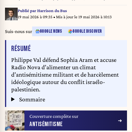
during a press conference for French director Daniel Leconte's film 'It's
Hard Being Loved by Jerks' at the 61st Cannes International Film Festival
Publié par
Harrison du Bus
on May 16, 2008 in Cannes, southern France. The May 14-25 festival
19 mai 2026 à 09:35
• Mis à jour le
19 mai 2026 à 10:13
winds up with the awards ceremony for the prestigious Palme d'Or, to be
determined by a jury headed by Hollywood "bad boy" Sean Penn. AFP
Suis-nous sur
GOOGLE NEWS
GOOGLE DISCOVER
PHOTO / Valery Hache Valery HACHE / AFP
DE L'ARTICLE
RÉSUMÉ
Philippe Val défend Sophia Aram et accuse
Radio Nova d’alimenter un climat
d’antisémitisme militant et de harcèlement
idéologique autour du conflit israélo-
palestinien.
Sommaire
Couverture complète sur
ANTISÉMITISME