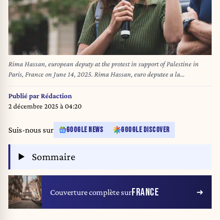
Rima Hassan, european deputy at the protest in support of Palestine in
Paris, France on June 14, 2025. Rima Hassan, euro deputee a la
manifestation en soutien a la Palestine a Paris, France le 14 juin 2025.
(Photo by Carine Schmitt / Hans Lucas via AFP)
Publié par
Rédaction
2 décembre 2025 à 04:20
Suis-nous sur
GOOGLE NEWS
GOOGLE DISCOVER
Sommaire
FRANCE
Couverture complète sur