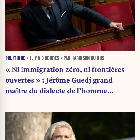
POLITIQUE
• IL Y A
8 HEURES
• PAR HARRISON DU BUS
« Ni immigration zéro, ni frontières
ouvertes » : Jérôme Guedj grand
maître du dialecte de l'homme
politique