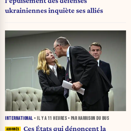
l'épuisement des défenses
ukrainiennes inquiète ses alliés
INTERNATIONAL
• IL Y A
11 HEURES
• PAR HARRISON DU BUS
Ces États qui dénoncent la