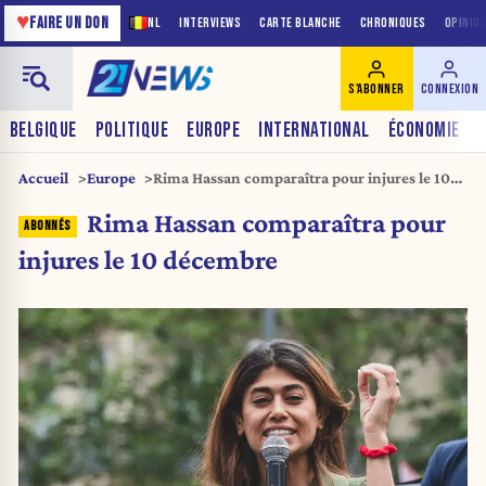
♥
FAIRE UN DON
NL
INTERVIEWS
CARTE BLANCHE
CHRONIQUES
OPINIO
S'ABONNER
CONNEXION
BELGIQUE
POLITIQUE
EUROPE
INTERNATIONAL
ÉCONOMIE
Accueil
Europe
Rima Hassan comparaîtra pour injures le 10
décembre
Rima Hassan comparaîtra pour
injures le 10 décembre