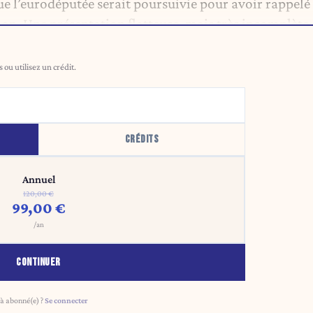
e l’eurodéputée serait poursuivie pour avoir rappelé
tion. Une présentation flatteuse, mais très incomplète.
ou utilisez un crédit.
CRÉDITS
Annuel
120,00 €
99,00 €
/an
CONTINUER
à abonné(e) ?
Se connecter