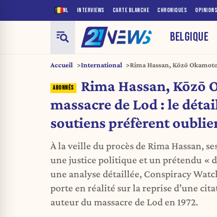
NL
INTERVIEWS
CARTE BLANCHE
CHRONIQUES
OPINION
BELGIQUE
Accueil
International
Rima Hassan, Kōzō Okamoto et
que ses soutiens préfèrent o
Rima Hassan, Kōzō O
massacre de Lod : le détai
soutiens préfèrent oublie
À la veille du procès de Rima Hassan, s
une justice politique et un prétendu « d
une analyse détaillée, Conspiracy Watch
porte en réalité sur la reprise d’une ci
auteur du massacre de Lod en 1972.