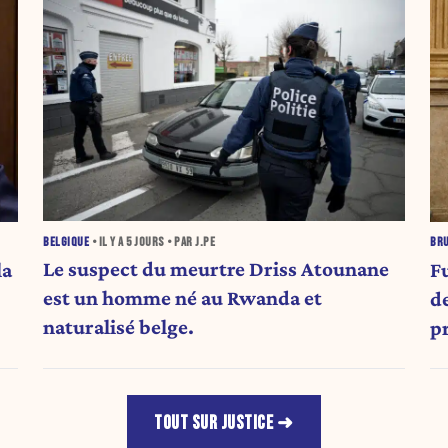
BELGIQUE
• IL Y A
5 JOURS
• PAR J.PE
BR
Le suspect du meurtre Driss Atounane
F
la
est un homme né au Rwanda et
d
naturalisé belge.
p
TOUT SUR JUSTICE