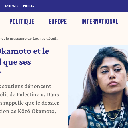
S
ANALYSES
PODCAST
POLITIQUE
EUROPE
INTERNATIONAL
 le massacre de Lod : le détail
ublier
kamoto et le
l que ses
r
es soutiens dénoncent
élit de Palestine ». Dans
 rappelle que le dossier
tation de Kōzō Okamoto,