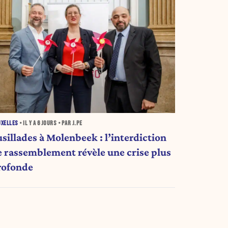
UXELLES
• IL Y A
6 JOURS
• PAR J.PE
usillades à Molenbeek : l’interdiction
e rassemblement révèle une crise plus
rofonde