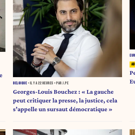
EU
P
e
E
BELGIQUE
• IL Y A
22 HEURES
• PAR J.PE
Georges-Louis Bouchez : « La gauche
peut critiquer la presse, la justice, cela
s’appelle un sursaut démocratique »