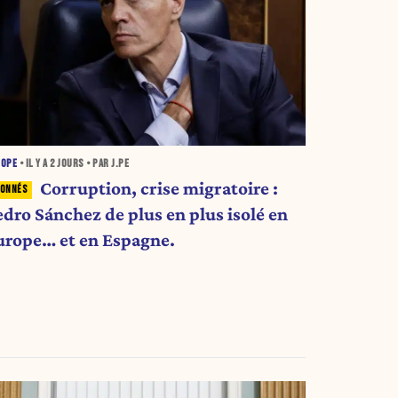
ROPE
• IL Y A
2 JOURS
• PAR J.PE
Corruption, crise migratoire :
edro Sánchez de plus en plus isolé en
urope… et en Espagne.