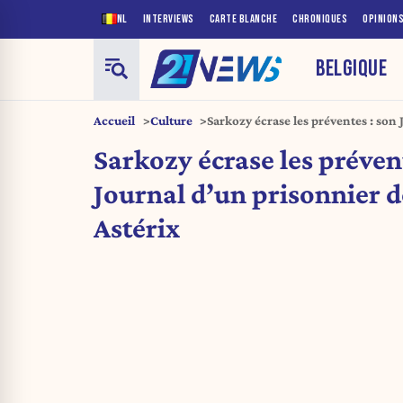
NL
INTERVIEWS
CARTE BLANCHE
CHRONIQUES
OPINION
BELGIQUE
Accueil
Culture
Sarkozy écrase les préventes : son
dépasse déjà Astérix
Sarkozy écrase les préven
Journal d’un prisonnier d
Astérix