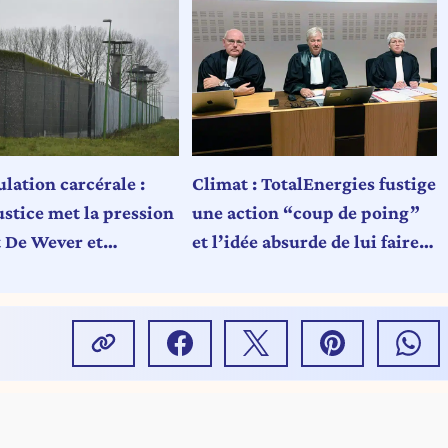
lation carcérale :
Climat : TotalEnergies fustige
stice met la pression
une action “coup de poing”
t De Wever et
et l’idée absurde de lui faire
if fédéral
porter seule la responsabilité
du réchauffement