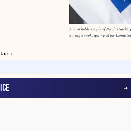
A man holds a copie of Nicolas Sarkozy
during a book signing at the Lamartin
was written in detention by the forme
exemplaire du livre de Nicolas Sarkozy
dedicaces du livre ecrit en detention p
à 10:51
Lamartine a Paris en France le 10 decembre 2025. Quentin de Groeve / Han
AFP
ICE