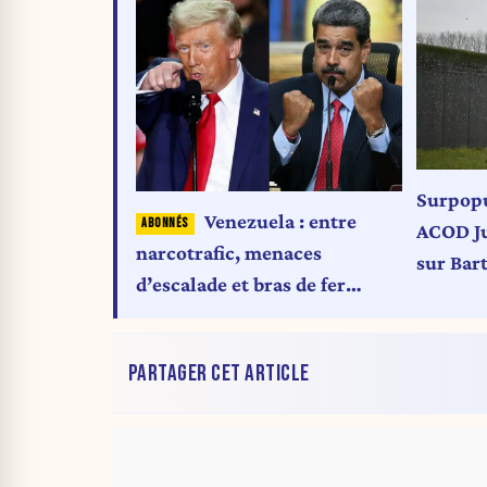
Surpopu
Venezuela : entre
ACOD Ju
narcotrafic, menaces
sur Bar
d’escalade et bras de fer
l’exécut
stratégique avec Washington
PARTAGER CET ARTICLE