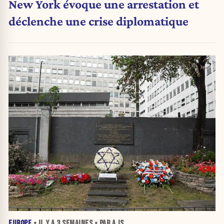
New York évoque une arrestation et
déclenche une crise diplomatique
EUROPE
• IL Y A
3 SEMAINES
• PAR A JS