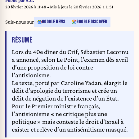
Publié par
A.G.
2026.//01ACCORSINIJEANNE_POOL.0029/Credit:Jeanne
20 février 2026 à 11:48
• Mis à jour le
20 février 2026 à 11:51
Accorsini/SIPA/2602200232
Suis-nous sur
GOOGLE NEWS
GOOGLE DISCOVER
DE L'ARTICLE
RÉSUMÉ
Lors du 40e dîner du Crif, Sébastien Lecornu
a annoncé, selon Le Point, l’examen dès avril
d’une proposition de loi contre
l’antisionisme.
Le texte, porté par Caroline Yadan, élargit le
délit d’apologie du terrorisme et crée un
délit de négation de l’existence d’un État.
Pour le Premier ministre français,
l’antisionisme « ne critique plus une
politique » mais conteste le droit d’Israël à
exister et relève d’un antisémitisme masqué.