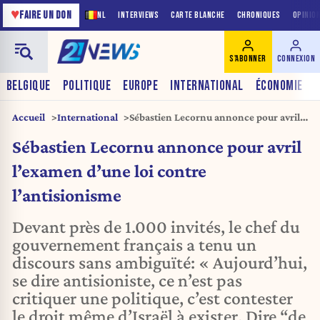
♥
FAIRE UN DON
NL
INTERVIEWS
CARTE BLANCHE
CHRONIQUES
OPINIO
S'ABONNER
CONNEXION
BELGIQUE
POLITIQUE
EUROPE
INTERNATIONAL
ÉCONOMIE
Accueil
International
Sébastien Lecornu annonce pour avril
l’examen d’une loi contre
Sébastien Lecornu annonce pour avril
l’antisionisme
l’examen d’une loi contre
l’antisionisme
Devant près de 1.000 invités, le chef du
gouvernement français a tenu un
discours sans ambiguïté: « Aujourd’hui,
se dire antisioniste, ce n’est pas
critiquer une politique, c’est contester
le droit même d’Israël à exister. Dire “de