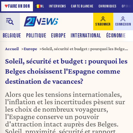
♥
FAIRE UN DON
NL
INTERVIEWS
CARTE BLANCHE
CHRONIQUES
OPINIO
S'ABONNER
CONNEXION
BELGIQUE
POLITIQUE
EUROPE
INTERNATIONAL
ÉCONOMIE
Accueil
Europe
Soleil, sécurité et budget : pourquoi les Belges
choisissent l'Espagne comme destination de
Soleil, sécurité et budget : pourquoi les
vacances?
Belges choisissent l'Espagne comme
destination de vacances?
Alors que les tensions internationales,
l'inflation et les incertitudes pèsent sur
les choix de nombreux voyageurs,
l'Espagne conserve un pouvoir
d'attraction intact auprès des Belges.
Soleil, proximité, sécurité et rapport