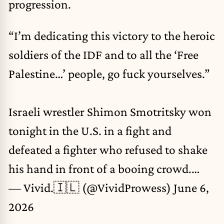
progression.
“I’m dedicating this victory to the heroic
soldiers of the IDF and to all the ‘Free
Palestine…’ people, go fuck yourselves.”
Israeli wrestler Shimon Smotritsky won
tonight in the U.S. in a fight and
defeated a fighter who refused to shake
his hand in front of a booing crowd.…
— Vivid.🇮🇱 (@VividProwess)
June 6,
2026