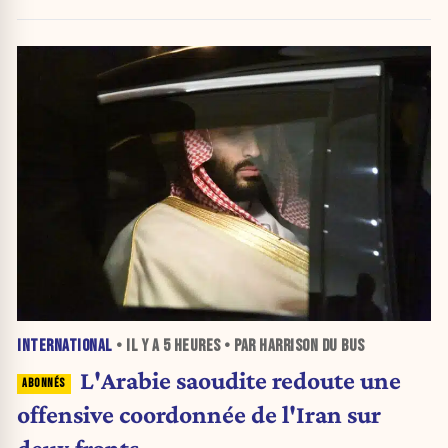
INTERNATIONAL
• IL Y A
5 HEURES
• PAR HARRISON DU BUS
L'Arabie saoudite redoute une
offensive coordonnée de l'Iran sur