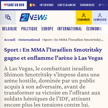
♥
FAIRE UN DON
NL
INTERVIEWS
CARTE BLANCHE
CHRONIQUES
OPINIO
S'ABONNER
CONNEXION
BELGIQUE
POLITIQUE
EUROPE
INTERNATIONAL
ÉCONOMIE
Accueil
International
Sport : En MMA l’Israélien Smotritsky
gagne et enflamme l’arène à Las Vegas
Sport : En MMA l’Israélien Smotritsky
gagne et enflamme l’arène à Las Vegas
À Las Vegas, le combattant israélien
Shimon Smotritsky s’impose dans une
arène hostile, dominée par un public
acquis à son adversaire, avant de
transformer sa victoire en l'offrant aux
soldats héroïques de l’IDF, attisant
encore plus les tensions contre lui.