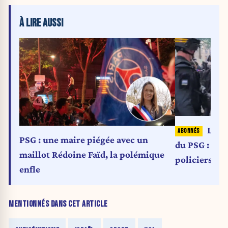
À LIRE AUSSI
Le re
PSG : une maire piégée avec un
du PSG : 780
maillot Rédoine Faïd, la polémique
policiers ble
enfle
MENTIONNÉS DANS CET ARTICLE