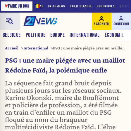
♥
FAIRE UN DON
NL
INTERVIEWS
CARTE BLANCHE
CHRONIQUES
OPINIO
S'ABONNER
CONNEXION
BELGIQUE
POLITIQUE
EUROPE
INTERNATIONAL
ÉCONOMIE
Accueil
International
PSG : une maire piégée avec un maillot
Rédoine Faïd, la polémique enfle
PSG : une maire piégée avec un maillot
Rédoine Faïd, la polémique enfle
La séquence fait grand bruit depuis
plusieurs jours sur les réseaux sociaux.
Karine Okonski, maire de Bouffémont
et policière de profession, a été filmée
en train d'enfiler un maillot du PSG
floqué au nom du braqueur
multirécidiviste Rédoine Faïd. L'élue