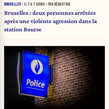
BRUXELLES
• IL Y A
7 JOURS
• PAR RÉDACTION
Bruxelles : deux personnes arrêtées
après une violente agression dans la
station Bourse