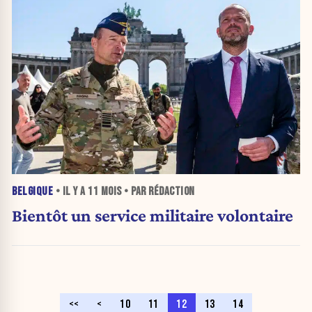
BELGIQUE
• IL Y A
11 MOIS
• PAR RÉDACTION
Bientôt un service militaire volontaire
<<
<
10
11
12
13
14