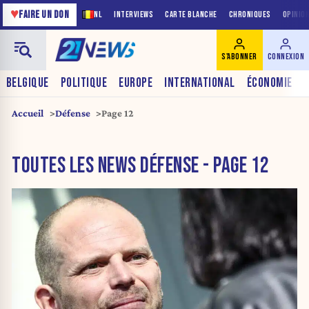
♥
FAIRE UN DON
NL
INTERVIEWS
CARTE BLANCHE
CHRONIQUES
OPINIO
S'ABONNER
CONNEXION
BELGIQUE
POLITIQUE
EUROPE
INTERNATIONAL
ÉCONOMIE
Accueil
Défense
Page 12
TOUTES LES NEWS DÉFENSE - PAGE 12