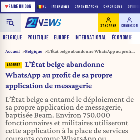
♥
FAIRE UN DON
NL
INTERVIEWS
CARTE BLANCHE
CHRONIQUES
OPINIO
S'ABONNER
CONNEXION
BELGIQUE
POLITIQUE
EUROPE
INTERNATIONAL
ÉCONOMIE
Accueil
Belgique
L’État belge abandonne WhatsApp au profit
de sa propre application de messagerie
L’État belge abandonne
WhatsApp au profit de sa propre
application de messagerie
L’État belge a entamé le déploiement de
sa propre application de messagerie,
baptisée Beam. Environ 750.000
fonctionnaires et militaires utiliseront
cette application à la place de services
courants comme WhatsApp ou