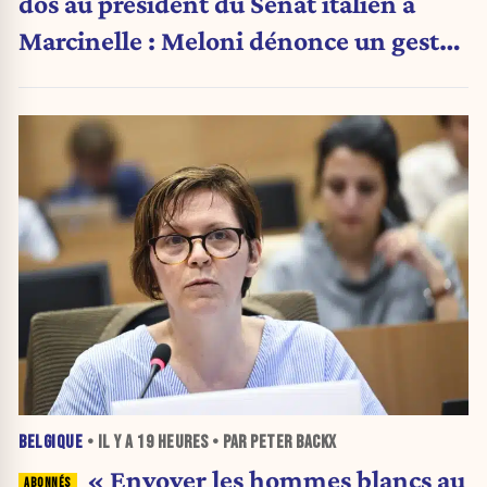
dos au président du Sénat italien à
Marcinelle : Meloni dénonce un geste
« honteux »
BELGIQUE
• IL Y A
19 HEURES
• PAR PETER BACKX
« Envoyer les hommes blancs au