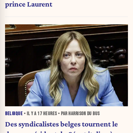
prince Laurent
BELGIQUE
• IL Y A
17 HEURES
• PAR HARRISON DU BUS
Des syndicalistes belges tournent le