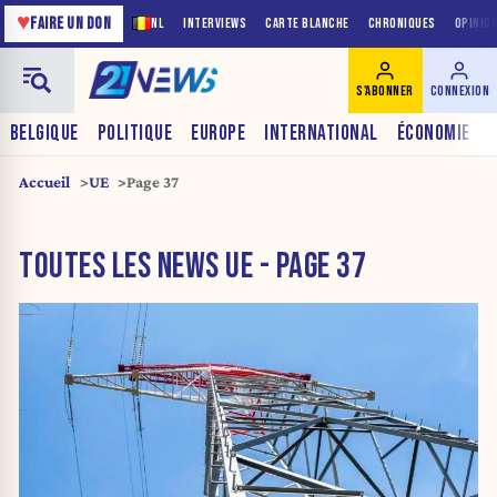
♥
FAIRE UN DON
NL
INTERVIEWS
CARTE BLANCHE
CHRONIQUES
OPINIO
S'ABONNER
CONNEXION
BELGIQUE
POLITIQUE
EUROPE
INTERNATIONAL
ÉCONOMIE
Accueil
UE
Page 37
TOUTES LES NEWS UE - PAGE 37