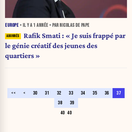
EUROPE
• IL Y A
1 ANNÉE
• PAR NICOLAS DE PAPE
Rafik Smati : « Je suis frappé par
le génie créatif des jeunes des
quartiers »
<<
<
30
31
32
33
34
35
36
37
38
39
40
40