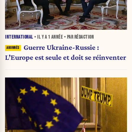
INTERNATIONAL
• IL Y A
1 ANNÉE
• PAR RÉDACTION
Guerre Ukraine-Russie :
L’Europe est seule et doit se réinventer