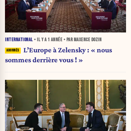
INTERNATIONAL
• IL Y A
1 ANNÉE
• PAR MAXENCE DOZIN
L’Europe à Zelensky : « nous
sommes derrière vous ! »