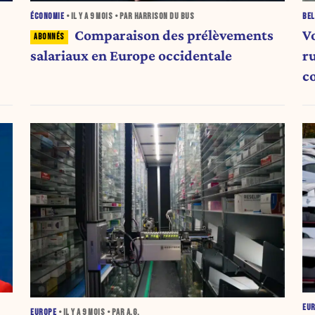
ÉCONOMIE
• IL Y A
9 MOIS
• PAR HARRISON DU BUS
BEL
Comparaison des prélèvements
V
salariaux en Europe occidentale
r
c
EU
EUROPE
• IL Y A
9 MOIS
• PAR A.G.