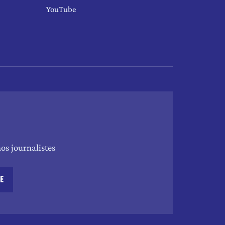
YouTube
os journalistes
RE