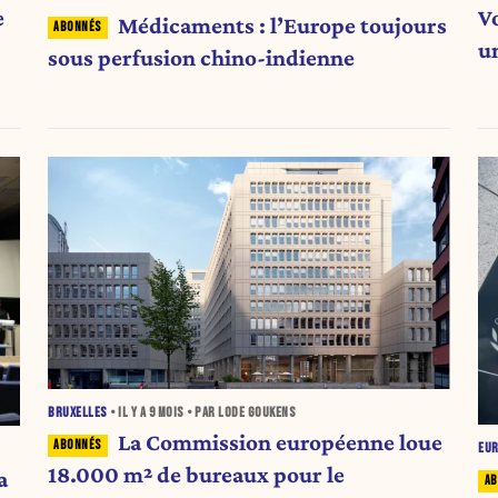
e
Vo
Médicaments : l’Europe toujours
u
sous perfusion chino-indienne
BRUXELLES
• IL Y A
9 MOIS
• PAR LODE GOUKENS
La Commission européenne loue
EU
18.000 m² de bureaux pour le
a