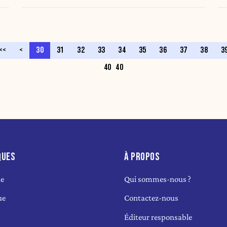
<<
<
30
31
32
33
34
35
36
37
38
3
40
40
QUES
À PROPOS
ue
Qui sommes-nous ?
ue
Contactez-nous
Éditeur responsable