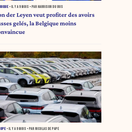
GIQUE
• IL Y A
9 MOIS
• PAR HARRISON DU BUS
on der Leyen veut profiter des avoirs
usses gelés, la Belgique moins
onvaincue
ROPE
• IL Y A
9 MOIS
• PAR NICOLAS DE PAPE