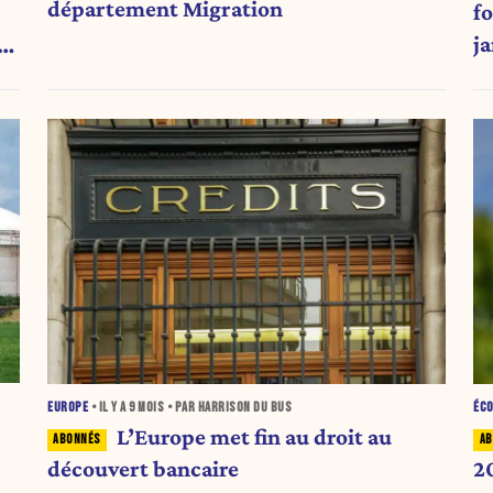
département Migration
f
j
EUROPE
• IL Y A
9 MOIS
• PAR HARRISON DU BUS
ÉC
L’Europe met fin au droit au
découvert bancaire
20