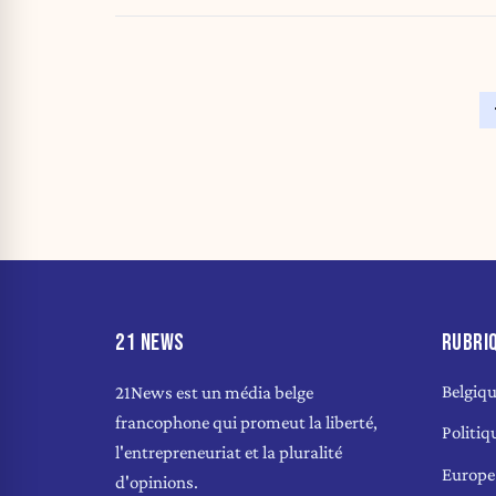
21 NEWS
RUBRI
Belgiq
21News est un média belge
francophone qui promeut la liberté,
Politiq
l'entrepreneuriat et la pluralité
Europe
d'opinions.