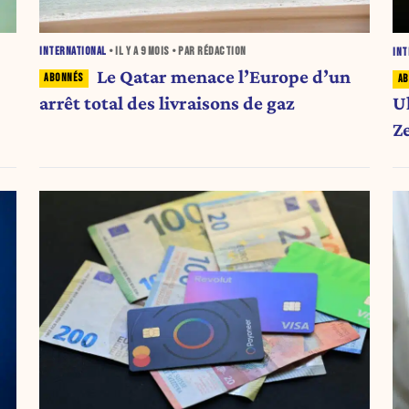
INTERNATIONAL
• IL Y A
9 MOIS
• PAR RÉDACTION
INT
Le Qatar menace l’Europe d’un
arrêt total des livraisons de gaz
U
Z