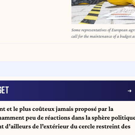
Some representatives of European agric
call for the maintenance of a budget 
up to here with the commission | Des r
sont mobilisés à Bruxelles pour réclamer le maintien d'un budget et d'une politique agricole
commune (PAC) "solidaire". Les agricul
commission 16/07/2025
GET
t et le plus coûteux jamais proposé par la
amment peu de réactions dans la sphère politiqu
t d’ailleurs de l’extérieur du cercle restreint des