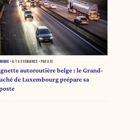
GIQUE
• IL Y A
3 SEMAINES
• PAR A JS
ignette autoroutière belge : le Grand-
uché de Luxembourg prépare sa
iposte