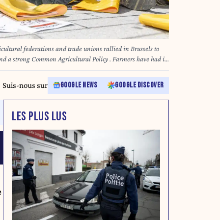
ultural federations and trade unions rallied in Brussels to
and a strong Common Agricultural Policy . Farmers have had it
eprésentants de fédérations et syndicats agricoles européens se
Suis-nous sur
GOOGLE NEWS
GOOGLE DISCOVER
teurs en ont plein les bottes et les déposent devant la
LES PLUS LUS
e