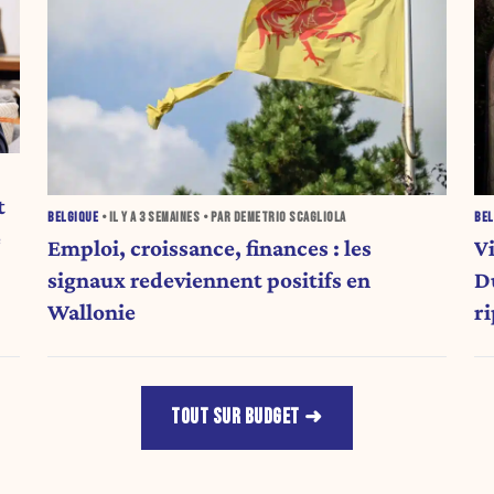
t
BELGIQUE
• IL Y A
3 SEMAINES
• PAR DEMETRIO SCAGLIOLA
BEL
e
Emploi, croissance, finances : les
V
signaux redeviennent positifs en
D
Wallonie
r
TOUT SUR BUDGET