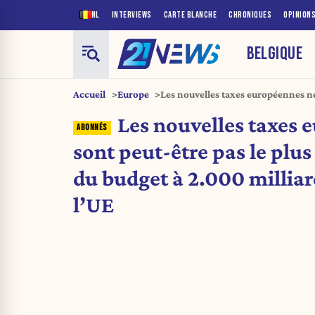
NL
INTERVIEWS
CARTE BLANCHE
CHRONIQUES
OPINION
BELGIQUE
Accueil
Europe
Les nouvelles taxes européennes ne
grand danger du budget à 2.000 mil
Les nouvelles taxes 
sont peut-être pas le plu
du budget à 2.000 milliar
l’UE