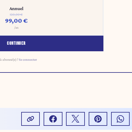
Annuel
120,00 €
99,00 €
/an
CONTINUER
à abonné(e) ?
Se connecter