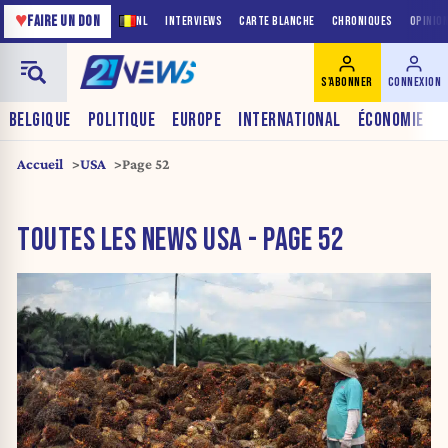
♥
FAIRE UN DON
NL
INTERVIEWS
CARTE BLANCHE
CHRONIQUES
OPINIO
S'ABONNER
CONNEXION
BELGIQUE
POLITIQUE
EUROPE
INTERNATIONAL
ÉCONOMIE
Accueil
USA
Page 52
TOUTES LES NEWS USA - PAGE 52