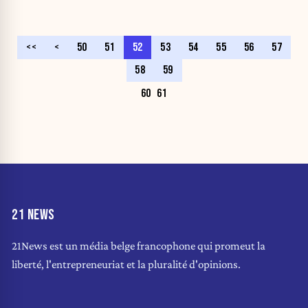
<<
<
50
51
52
53
54
55
56
57
58
59
60
61
21 NEWS
21News est un média belge francophone qui promeut la
liberté, l'entrepreneuriat et la pluralité d'opinions.