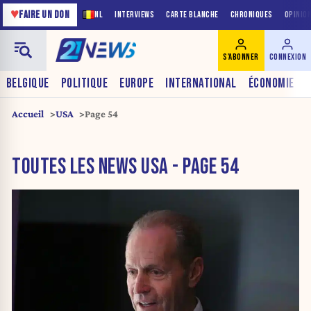
♥
FAIRE UN DON
NL
INTERVIEWS
CARTE BLANCHE
CHRONIQUES
OPINIO
S'ABONNER
CONNEXION
BELGIQUE
POLITIQUE
EUROPE
INTERNATIONAL
ÉCONOMIE
Accueil
USA
Page 54
TOUTES LES NEWS USA - PAGE 54