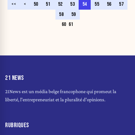
<<
<
50
51
52
53
54
55
56
57
58
59
60
61
21 NEWS
21News est un média belge francophone qui promeut la
liberté, l'entrepreneuriat et la pluralité d'opinions.
RUBRIQUES