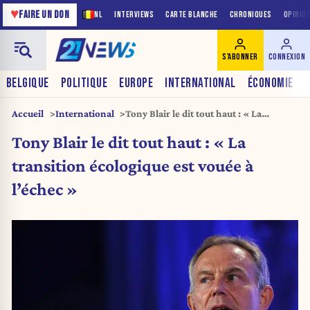
♥
FAIRE UN DON
NL
INTERVIEWS
CARTE BLANCHE
CHRONIQUES
OPINIO
S'ABONNER
CONNEXION
BELGIQUE
POLITIQUE
EUROPE
INTERNATIONAL
ÉCONOMIE
Accueil
International
Tony Blair le dit tout haut : « La
transition écologique est vouée à
Tony Blair le dit tout haut : « La
l’échec »
transition écologique est vouée à
l’échec »