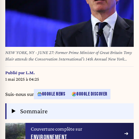
NEW YORK, NY - JUNE 27: Former Prime Minister of Great Britain Tony
Blair attends the Conservation International's 14th Annual New York
Dinner at the American Museum of Natural History on June 27, 2011 in
New York City. Jason Kempin/Getty Images/AFP (Photo by Jason Kempin /
Publié par
L.M.
GETTY IMAGES NORTH AMERICA / Getty Images via AFP)
1 mai 2025 à 04:25
Suis-nous sur
GOOGLE NEWS
GOOGLE DISCOVER
Sommaire
Couverture complète sur
ENVIRONNEMENT