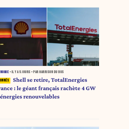
ONOMIE
• IL Y A
5 JOURS
• PAR HARRISON DU BUS
Shell se retire, TotalEnergies
vance : le géant français rachète 4 GW
'énergies renouvelables