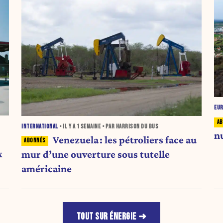
EU
INTERNATIONAL
• IL Y A
1 SEMAINE
• PAR HARRISON DU BUS
n
Venezuela : les pétroliers face au
x
mur d’une ouverture sous tutelle
américaine
TOUT SUR ÉNERGIE