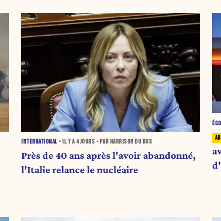
ÉC
INTERNATIONAL
• IL Y A
4 JOURS
• PAR HARRISON DU BUS
a
Près de 40 ans après l'avoir abandonné,
d
l'Italie relance le nucléaire