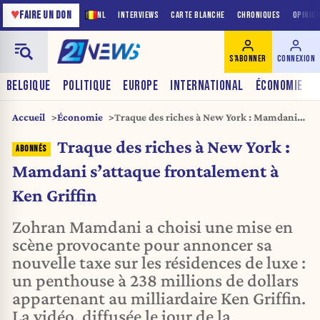
♥
FAIRE UN DON
NL
INTERVIEWS
CARTE BLANCHE
CHRONIQUES
OPINIO
S'ABONNER
CONNEXION
BELGIQUE
POLITIQUE
EUROPE
INTERNATIONAL
ÉCONOMIE
Accueil
Économie
Traque des riches à New York : Mamdani
s’attaque frontalement à Ken Griffin
Traque des riches à New York :
Mamdani s’attaque frontalement à
Ken Griffin
Zohran Mamdani a choisi une mise en
scène provocante pour annoncer sa
nouvelle taxe sur les résidences de luxe :
un penthouse à 238 millions de dollars
appartenant au milliardaire Ken Griffin.
La vidéo, diffusée le jour de la