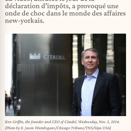
déclaration d’impôts, a provoqué une
onde de choc dans le monde des affaires
new-yorkais.
Ken Griffin, the founder and CEO of Citadel, Wednesday, Nov. 5, 2014.
(Photo by E. Jason Wambsgans/Chicago Tribune/TNS/Sipa USA)