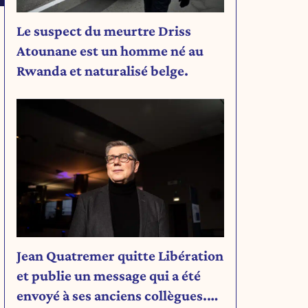
Le suspect du meurtre Driss
Atounane est un homme né au
Rwanda et naturalisé belge.
Jean Quatremer quitte Libération
et publie un message qui a été
envoyé à ses anciens collègues.