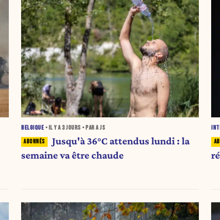
BELGIQUE
• IL Y A
3 JOURS
• PAR A JS
INT
Jusqu'à 36°C attendus lundi : la
semaine va être chaude
ré