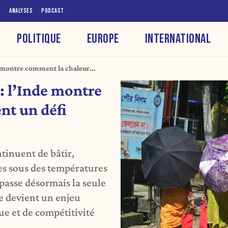
S
ANALYSES
PODCAST
POLITIQUE
EUROPE
INTERNATIONAL
de montre comment la chaleur
 mondial
 : l’Inde montre
nt un défi
ntinuent de bâtir,
es sous des températures
épasse désormais la seule
e devient un enjeu
ue et de compétitivité