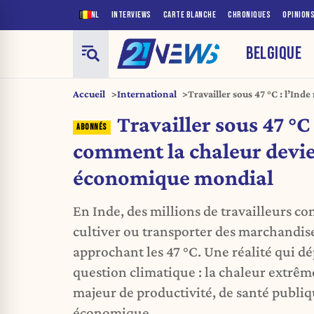
NL
INTERVIEWS
CARTE BLANCHE
CHRONIQUES
OPINION
BELGIQUE
Accueil
International
Travailler sous 47 °C : l’In
devient un défi économique
Travailler sous 47 °C
comment la chaleur devie
économique mondial
En Inde, des millions de travailleurs co
cultiver ou transporter des marchandis
approchant les 47 °C. Une réalité qui d
question climatique : la chaleur extrêm
majeur de productivité, de santé publiq
économique.