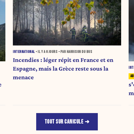
INTERNATIONAL
• IL Y A
6 JOURS
• PAR HARRISON DU BUS
Incendies : léger répit en France et en
Espagne, mais la Grèce reste sous la
INT
menace
e
s'
m
TOUT SUR CANICULE