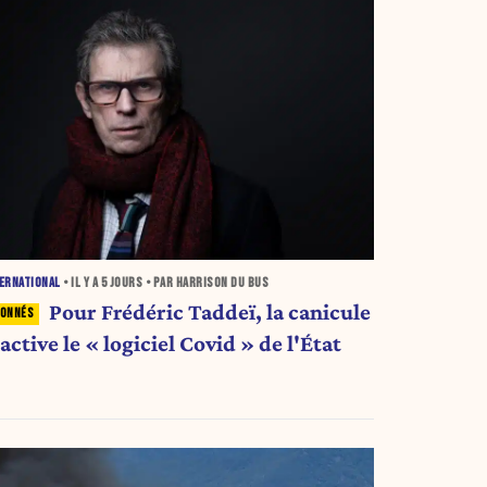
ERNATIONAL
• IL Y A
5 JOURS
• PAR HARRISON DU BUS
Pour Frédéric Taddeï, la canicule
active le « logiciel Covid » de l'État