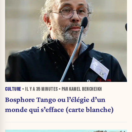
CULTURE
• IL Y A
35 MINUTES
• PAR KAMEL BENCHEIKH
Bosphore Tango ou l’élégie d’un
monde qui s’efface (carte blanche)