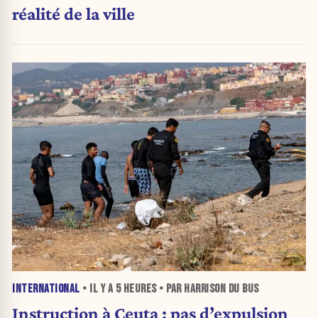
réalité de la ville
INTERNATIONAL
• IL Y A
5 HEURES
• PAR HARRISON DU BUS
Instruction à Ceuta : pas d’expulsion