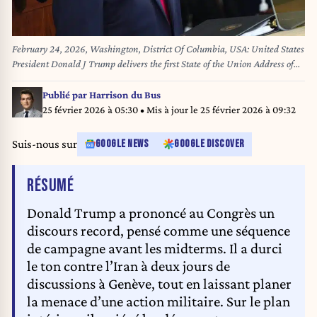
February 24, 2026, Washington, District Of Columbia, USA: United States
President Donald J Trump delivers the first State of the Union Address of
his second term to a joint session of the US Congress in the US House
Chamber in the US Capitol in Washington, DC, USA, on Tuesday,
Publié par
Harrison du Bus
February 24, 2024 (Credit Image: © Andrew Thomas/CNP via ZUMA
25 février 2026 à 05:30
• Mis à jour le
25 février 2026 à 09:32
Press Wire)
Suis-nous sur
GOOGLE NEWS
GOOGLE DISCOVER
DE L'ARTICLE
RÉSUMÉ
Donald Trump a prononcé au Congrès un
discours record, pensé comme une séquence
de campagne avant les midterms. Il a durci
le ton contre l’Iran à deux jours de
discussions à Genève, tout en laissant planer
la menace d’une action militaire. Sur le plan