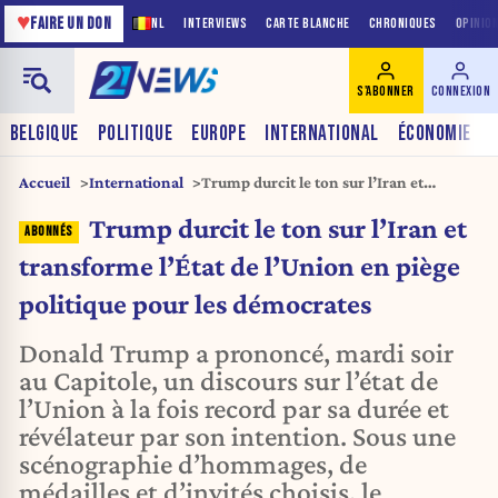
♥
FAIRE UN DON
NL
INTERVIEWS
CARTE BLANCHE
CHRONIQUES
OPINIO
S'ABONNER
CONNEXION
BELGIQUE
POLITIQUE
EUROPE
INTERNATIONAL
ÉCONOMIE
Accueil
International
Trump durcit le ton sur l’Iran et
transforme l’État de l’Union en piège
Trump durcit le ton sur l’Iran et
politique pour les démocrates
transforme l’État de l’Union en piège
politique pour les démocrates
Donald Trump a prononcé, mardi soir
au Capitole, un discours sur l’état de
l’Union à la fois record par sa durée et
révélateur par son intention. Sous une
scénographie d’hommages, de
médailles et d’invités choisis, le