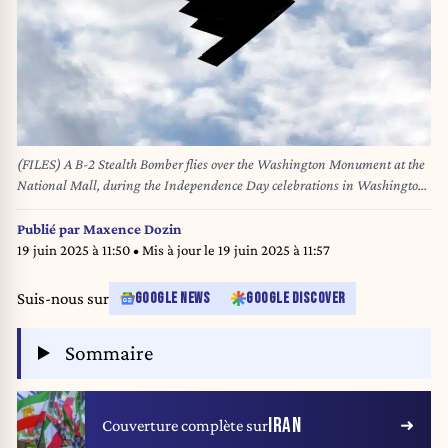
(FILES) A B-2 Stealth Bomber flies over the Washington Monument at the
National Mall, during the Independence Day celebrations in Washington
DC on July 4, 2020. A powerful American bunker-buster bomb, the only
one capable of destroying Iran's deeply buried nuclear facilities, is Donald
Publié par
Maxence Dozin
Trump's strategic weapon of choice should he decide to engage the US in
19 juin 2025 à 11:50
• Mis à jour le
19 juin 2025 à 11:57
conflict alongside Israel. The GBU-57, a 13-ton warhead capable of sinking
dozens of meters before exploding, is all Israel needs to achieve its first war
Suis-nous sur
GOOGLE NEWS
GOOGLE DISCOVER
goal: blocking Teheran's construction of an atomic bomb. (Photo by Jose
Luis Magana / AFP)
Sommaire
IRAN
Couverture complète sur