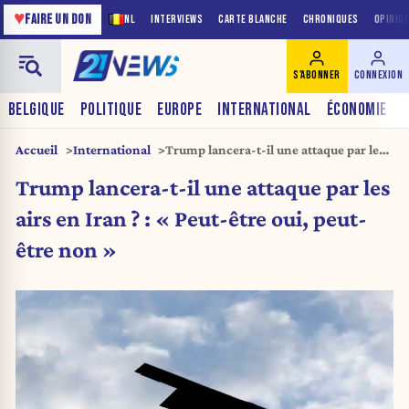
♥
FAIRE UN DON
NL
INTERVIEWS
CARTE BLANCHE
CHRONIQUES
OPINIO
S'ABONNER
CONNEXION
BELGIQUE
POLITIQUE
EUROPE
INTERNATIONAL
ÉCONOMIE
Accueil
International
Trump lancera-t-il une attaque par les
airs en Iran ? : « Peut-être oui, peut-
Trump lancera-t-il une attaque par les
être non »
airs en Iran ? : « Peut-être oui, peut-
être non »