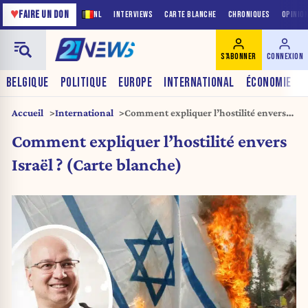
♥
FAIRE UN DON
NL
INTERVIEWS
CARTE BLANCHE
CHRONIQUES
OPINIO
S'ABONNER
CONNEXION
BELGIQUE
POLITIQUE
EUROPE
INTERNATIONAL
ÉCONOMIE
Accueil
International
Comment expliquer l’hostilité envers
Israël ? (Carte blanche)
Comment expliquer l’hostilité envers
Israël ? (Carte blanche)