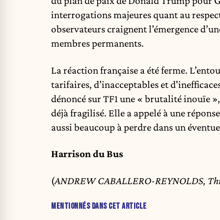
du plan de paix de Donald Trump pour Ga
interrogations majeures quant au respect 
observateurs craignent l’émergence d’une
membres permanents.
La réaction française a été ferme. L’ento
tarifaires, d’inacceptables et d'inefficac
dénoncé sur TF1 une « brutalité inouïe »
déjà fragilisé. Elle a appelé à une répon
aussi beaucoup à perdre dans un éventue
Harrison du Bus
(
ANDREW CABALLERO-REYNOLDS, Thiba
MENTIONNÉS DANS CET ARTICLE