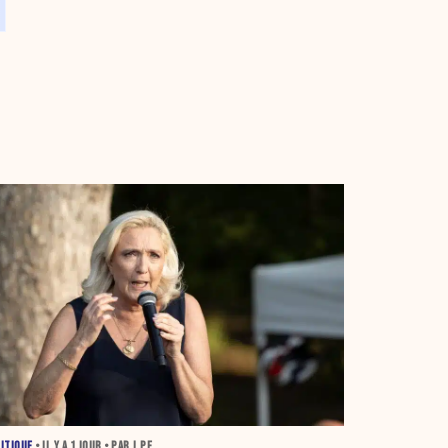
ITIQUE
• IL Y A
1 JOUR
• PAR J.PE