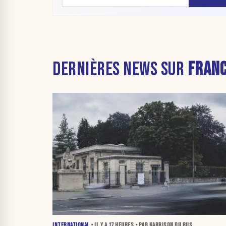
DERNIÈRES NEWS SUR
FRAN
INTERNATIONAL
• IL Y A
17 HEURES
• PAR HARRISON DU BUS