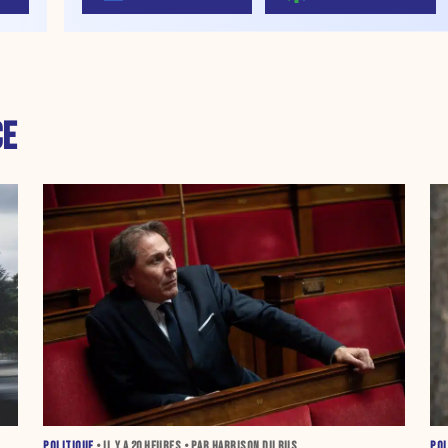
CE
POLITIQUE
• IL Y A
20 HEURES
• PAR HARRISON DU BUS
POL