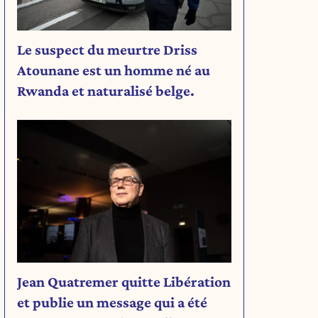
Le suspect du meurtre Driss
Atounane est un homme né au
Rwanda et naturalisé belge.
Jean Quatremer quitte Libération
et publie un message qui a été