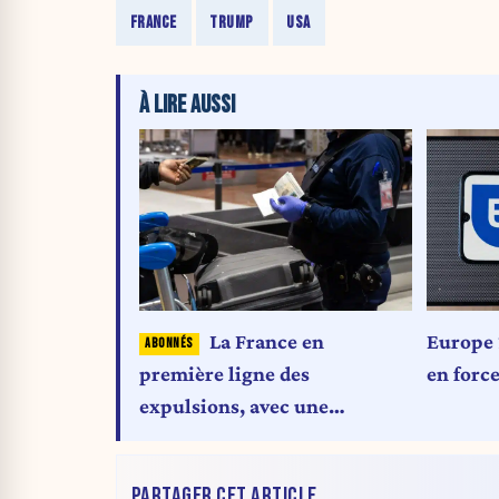
FRANCE
TRUMP
USA
À LIRE AUSSI
La France en
Europe 
première ligne des
en forc
expulsions, avec une
surreprésentation
algérienne, marocaine et
PARTAGER CET ARTICLE