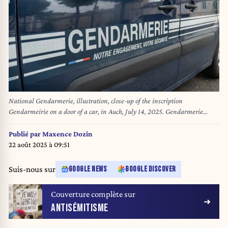
National Gendarmerie, illustration, close-up of the inscription
Gendarmeirie on a door of a car, in Auch, July 14, 2025. Gendarmerie
nationale, illustration, gros plan sur l inscription Gendarmeirie sur une
portiere d une voiture, a Auch, le 14 juillet 2025. Jean-Marc Barrère / Hans
Publié par
Maxence Dozin
Lucas / Hans Lucas via AFP
22 août 2025 à 09:51
Suis-nous sur
GOOGLE NEWS
GOOGLE DISCOVER
Couverture complète sur
ANTISÉMITISME