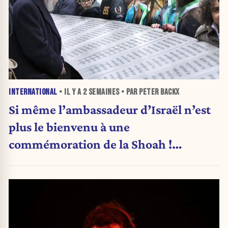
INTERNATIONAL
• IL Y A
2 SEMAINES
• PAR PETER BACKX
Si même l’ambassadeur d’Israël n’est
plus le bienvenu à une
commémoration de la Shoah !
(Analyse)