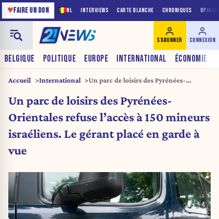
♥
FAIRE UN DON
NL
INTERVIEWS
CARTE BLANCHE
CHRONIQUES
OPINIO
S'ABONNER
CONNEXION
BELGIQUE
POLITIQUE
EUROPE
INTERNATIONAL
ÉCONOMIE
Accueil
International
Un parc de loisirs des Pyrénées-
Orientales refuse l’accès à 150 mineurs
Un parc de loisirs des Pyrénées-
israéliens. Le gérant placé en garde à
vue
Orientales refuse l’accès à 150 mineurs
israéliens. Le gérant placé en garde à
vue