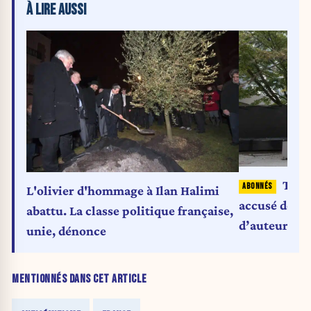
À LIRE AUSSI
Toron
L'olivier d'hommage à Ilan Halimi
accusé de pr
abattu. La classe politique française,
d’auteur » 
unie, dénonce
MENTIONNÉS DANS CET ARTICLE