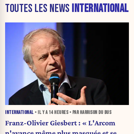
TOUTES LES NEWS
INTERNATIONAL
INTERNATIONAL
• IL Y A
14 HEURES
• PAR HARRISON DU BUS
Franz-Olivier Giesbert : « L'Arcom
n'avance même plus masquée et se