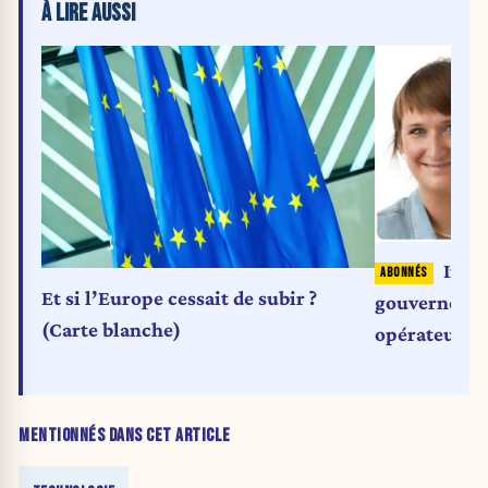
À LIRE AUSSI
Inter
Et si l’Europe cessait de subir ?
gouvernement
(Carte blanche)
opérateurs à 
avantageux
MENTIONNÉS DANS CET ARTICLE