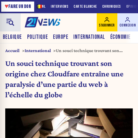
♥
FAIRE UN DON
NL
INTERVIEWS
CARTE BLANCHE
CHRONIQUES
OPINIO
S'ABONNER
CONNEXION
BELGIQUE
POLITIQUE
EUROPE
INTERNATIONAL
ÉCONOMIE
Accueil
International
Un souci technique trouvant son
origine chez Cloudfare entraîne une
Un souci technique trouvant son
paralysie d’une partie du web à l’échelle
du globe
origine chez Cloudfare entraîne une
paralysie d’une partie du web à
l’échelle du globe