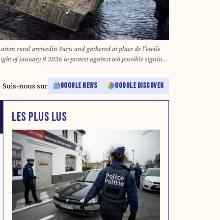
ation rural arrivedin Paris and gathered at place de l'etoile
ght of january 8 2026 to protest against teh possible signing
.Paris 08 january 2026.Photo by Karim Ait
Suis-nous sur
GOOGLE NEWS
GOOGLE DISCOVER
LES PLUS LUS