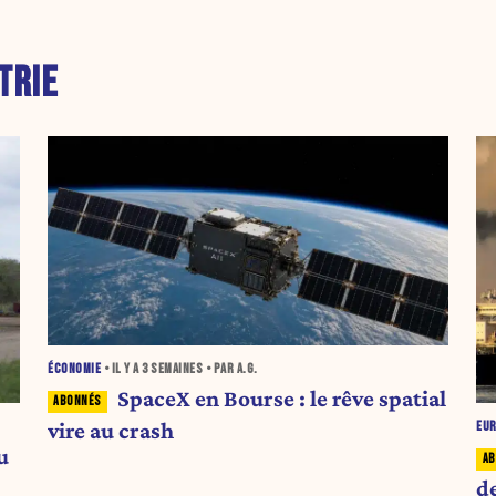
TRIE
ÉCONOMIE
• IL Y A
3 SEMAINES
• PAR A.G.
SpaceX en Bourse : le rêve spatial
vire au crash
EU
u
de