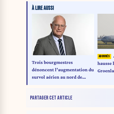
À LIRE AUSSI
Trois bourgmestres
hausse l
dénoncent l’augmentation du
Groenla
survol aérien au nord de
continu
Bruxelles et le manque de
Copenh
dialogue du ministre Crucke
PARTAGER CET ARTICLE