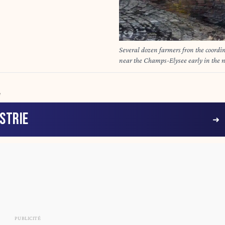
Several dozen farmers fron the coordin
near the Champs-Elysee early in the ni
of the Mercosur free trade agreement 
Adjedjou/ABACAPRESS.COM
4
STRIE