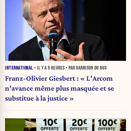
INTERNATIONAL
• IL Y A
5 HEURES
• PAR HARRISON DU BUS
Franz-Olivier Giesbert : « L'Arcom
n'avance même plus masquée et se
substitue à la justice »