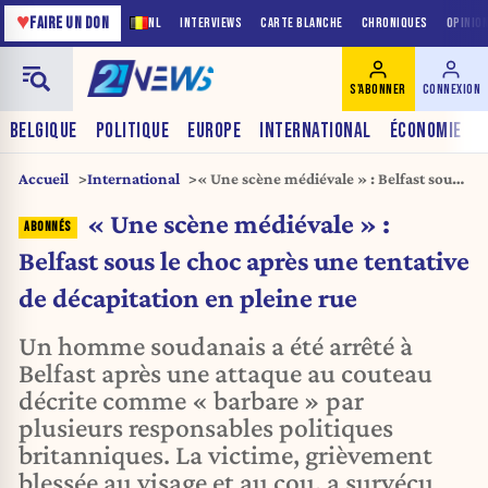
♥
FAIRE UN DON
NL
INTERVIEWS
CARTE BLANCHE
CHRONIQUES
OPINIO
S'ABONNER
CONNEXION
BELGIQUE
POLITIQUE
EUROPE
INTERNATIONAL
ÉCONOMIE
Accueil
International
« Une scène médiévale » : Belfast sous
le choc après une tentative de
« Une scène médiévale » :
décapitation en pleine rue
Belfast sous le choc après une tentative
de décapitation en pleine rue
Un homme soudanais a été arrêté à
Belfast après une attaque au couteau
décrite comme « barbare » par
plusieurs responsables politiques
britanniques. La victime, grièvement
blessée au visage et au cou, a survécu