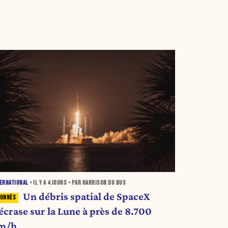
ERNATIONAL
• IL Y A
4 JOURS
• PAR HARRISON DU BUS
Un débris spatial de SpaceX
écrase sur la Lune à près de 8.700
m/h