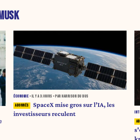
MUSK
ÉCONOMIE
• IL Y A
3 JOURS
• PAR HARRISON DU BUS
SpaceX mise gros sur l’IA, les
investisseurs reculent
INT
e
s'
k