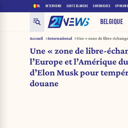
NL
INTERVIEWS
CARTE BLANCHE
CHRONIQUES
OPINION
BELGIQUE
Accueil
International
Une « zone de libre-échange
Nord : l’idée d’Elon Musk po
Une « zone de libre-écha
l’Europe et l’Amérique du 
d’Elon Musk pour tempére
douane