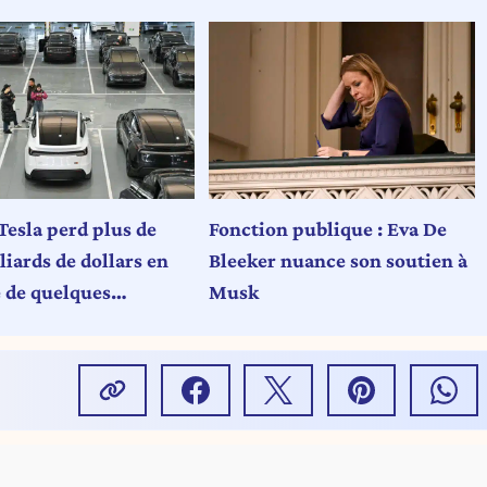
Tesla perd plus de
Fonction publique : Eva De
iards de dollars en
Bleeker nuance son soutien à
e de quelques
Musk
s : une chute
ulaire