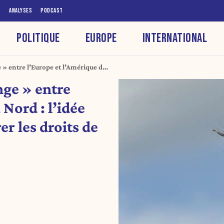
S
ANALYSES
PODCAST
POLITIQUE
EUROPE
INTERNATIONAL
 » entre l’Europe et l’Amérique du
ur tempérer les droits de douane
nge » entre
Nord : l’idée
r les droits de