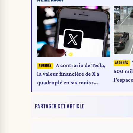
A contrario de Tesla,
500 mill
la valeur financière de X a
l’espac
quadruplé en six mois :
semaine
comment l'alliance Trump-
spectac
Musk a propulsé les chiffres
PARTAGER CET ARTICLE