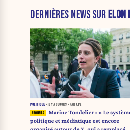
DERNIÈRES NEWS SUR
ELON 
POLITIQUE
• IL Y A
3 JOURS
• PAR J.PE
Marine Tondelier : « Le systèm
politique et médiatique est encore
organisé autour de X, qui a remplacé