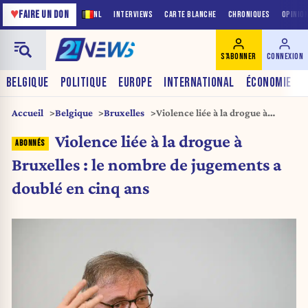
♥
FAIRE UN DON
NL
INTERVIEWS
CARTE BLANCHE
CHRONIQUES
OPINIO
S'ABONNER
CONNEXION
BELGIQUE
POLITIQUE
EUROPE
INTERNATIONAL
ÉCONOMIE
Accueil
Belgique
Bruxelles
Violence liée à la drogue à
Bruxelles : le nombre de
Violence liée à la drogue à
jugements a doublé en cinq ans
Bruxelles : le nombre de jugements a
doublé en cinq ans