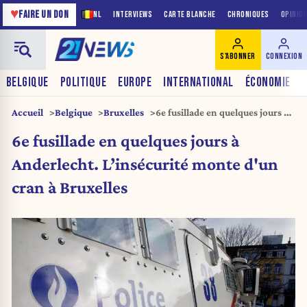
♥
FAIRE UN DON
NL
INTERVIEWS
CARTE BLANCHE
CHRONIQUES
OPINIO
S'ABONNER
CONNEXION
BELGIQUE
POLITIQUE
EUROPE
INTERNATIONAL
ÉCONOMIE
Accueil
Belgique
Bruxelles
6e fusillade en quelques jours à
Anderlecht. L’insécurité monte
6e fusillade en quelques jours à
d’un cran à Bruxelles
Anderlecht. L’insécurité monte d'un
cran à Bruxelles