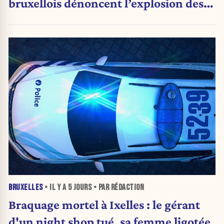
bruxellois dénoncent l’explosion des
PV qui étranglent leur activité
BRUXELLES
• IL Y A
5 JOURS
• PAR RÉDACTION
Braquage mortel à Ixelles : le gérant
d'un night shop tué, sa femme ligotée