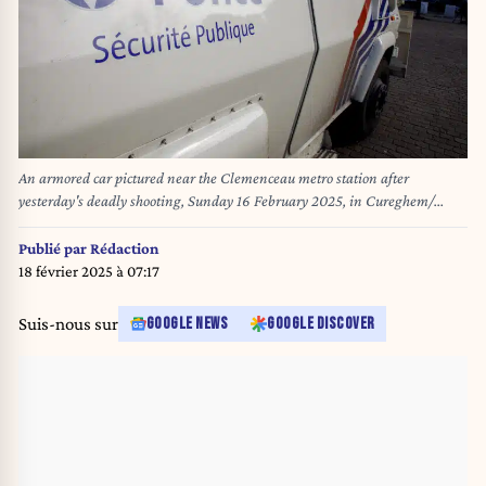
An armored car pictured near the Clemenceau metro station after
yesterday's deadly shooting, Sunday 16 February 2025, in Cureghem/
Kuregem, Anderlecht, Brussels. One person was shot dead around 9:30pm
at the station's entrance. Police is still looking for the perpetrators. The
Publié par
Rédaction
shooting is the latest in a series of incidents in Brussels. BELGA PHOTO
18 février 2025 à 07:17
HATIM KAGHAT
Suis-nous sur
GOOGLE NEWS
GOOGLE DISCOVER