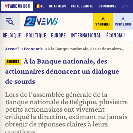
♥
FAIRE UN DON
NL
INTERVIEWS
CARTE BLANCHE
CHRONIQUES
OPINIO
S'ABONNER
CONNEXION
BELGIQUE
POLITIQUE
EUROPE
INTERNATIONAL
ÉCONOMIE
Accueil
Économie
À la Banque nationale, des actionnaires
dénoncent un dialogue de sourds
À la Banque nationale, des
actionnaires dénoncent un dialogue
de sourds
Lors de l’assemblée générale de la
Banque nationale de Belgique, plusieurs
petits actionnaires ont vivement
critiqué la direction, estimant ne jamais
obtenir de réponses claires à leurs
questions.