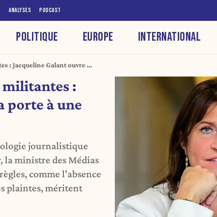
S
ANALYSES
PODCAST
POLITIQUE
EUROPE
INTERNATIONAL
es : Jacqueline Galant ouvre la
militantes :
a porte à une
ologie journalistique
y, la ministre des Médias
 règles, comme l'absence
es plaintes, méritent