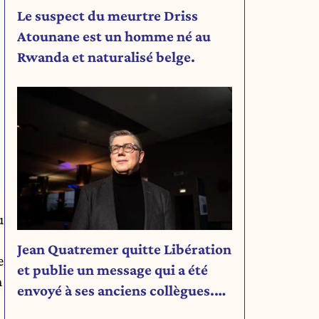
Le suspect du meurtre Driss
Atounane est un homme né au
Rwanda et naturalisé belge.
u
Jean Quatremer quitte Libération
e
et publie un message qui a été
n
envoyé à ses anciens collègues.
Découvrez son message.