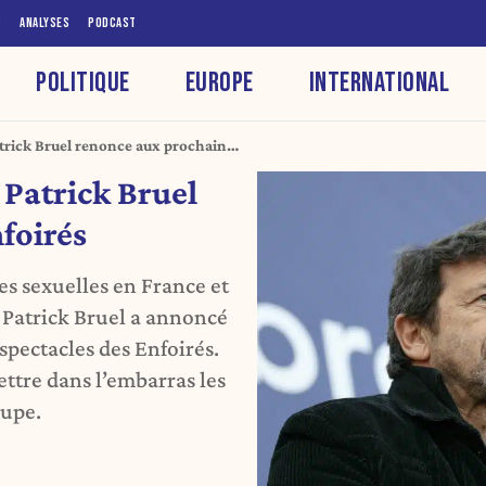
S
ANALYSES
PODCAST
POLITIQUE
EUROPE
INTERNATIONAL
atrick Bruel renonce aux prochains
 Patrick Bruel
foirés
es sexuelles en France et
 Patrick Bruel a annoncé
 spectacles des Enfoirés.
ettre dans l’embarras les
oupe.