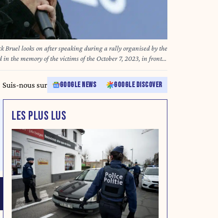
k Bruel looks on after speaking during a rally organised by the
 in the memory of the victims of the October 7, 2023, in front
 17, 2025. Paris mayor Emmanuel Grégoire said on May 20,
is career on hold" and personally cancel his concert scheduled
Suis-nous sur
GOOGLE NEWS
GOOGLE DISCOVER
the artist faces investigations into alleged sexual violence.
LES PLUS LUS