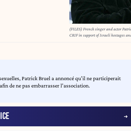
(FILES) French singer and actor Patric
CRIF in support of Israeli hostages and
of the Trocadero in Paris, on October
2026, that Patrick Bruel should "put h
for October 8 at the Zénith in Paris as 
Alain JOCARD / AFP
sexuelles, Patrick Bruel a annoncé qu’il ne participerait
afin de ne pas embarrasser l’association.
ICE