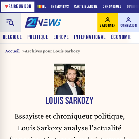
♥
FAIRE UN DON
NL
INTERVIEWS
CARTE BLANCHE
CHRONIQUES
OPINIO
S'ABONNER
CONNEXION
BELGIQUE
POLITIQUE
EUROPE
INTERNATIONAL
ÉCONOMIE
Accueil
Archives pour Louis Sarkozy
LOUIS SARKOZY
Essayiste et chroniqueur politique,
Louis Sarkozy analyse l’actualité