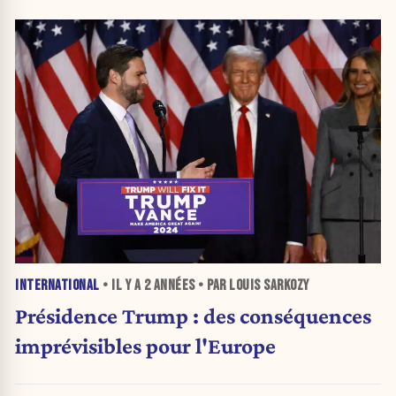
INTERNATIONAL
• IL Y A
2 ANNÉES
• PAR LOUIS SARKOZY
Présidence Trump : des conséquences
imprévisibles pour l'Europe