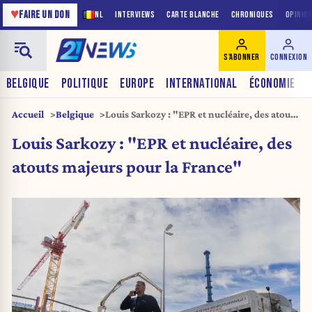
♥
FAIRE UN DON
NL
INTERVIEWS
CARTE BLANCHE
CHRONIQUES
OPINIO
S'ABONNER
CONNEXION
BELGIQUE
POLITIQUE
EUROPE
INTERNATIONAL
ÉCONOMIE
Accueil
Belgique
Louis Sarkozy : "EPR et nucléaire, des atouts
majeurs pour la France"
Louis Sarkozy : "EPR et nucléaire, des
atouts majeurs pour la France"