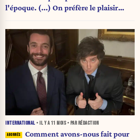
l'époque. (...) On préfère le plaisir
immédiat au bonheur différé. »
INTERNATIONAL
• IL Y A
11 MOIS
• PAR RÉDACTION
Comment avons-nous fait pour