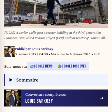
(FILES) A worker walks past a reactor building at the third-generation
European Pressurised Reactor project (EPR) nuclear reactor of Flamanville,
Normandy on June 14, 2022. The end of a long wait has come for the
Flamanville EPR, France's most powerful nuclear reactor and the fourth of
Publié par
Louis Sarkozy
its type installed worldwide. After a 12-year delay, the new-generation
3 janvier 2025 à 04:30
• Mis à jour le
6 février 2026 à 21:51
reactor was due to be connected to the grid on December 20 during the
night. (Photo by Sameer Al-DOUMY / AFP)
Suis-nous sur
GOOGLE NEWS
GOOGLE DISCOVER
Sommaire
Couverture complète sur
LOUIS SARKOZY