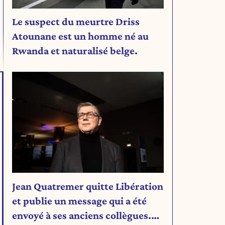
Le suspect du meurtre Driss
Atounane est un homme né au
Rwanda et naturalisé belge.
Jean Quatremer quitte Libération
et publie un message qui a été
envoyé à ses anciens collègues.