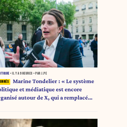
ITIQUE
• IL Y A
9 HEURES
• PAR J.PE
Marine Tondelier : « Le système
olitique et médiatique est encore
rganisé autour de X, qui a remplacé
’envoi des communiqués de presse ».