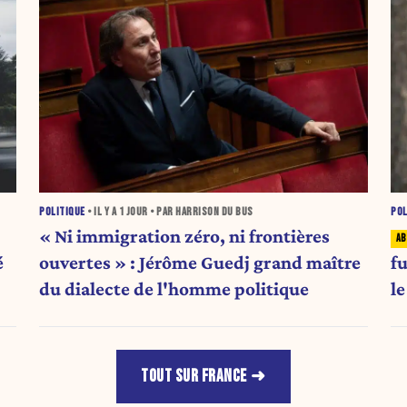
POLITIQUE
• IL Y A
1 JOUR
• PAR HARRISON DU BUS
POL
« Ni immigration zéro, ni frontières
é
ouvertes » : Jérôme Guedj grand maître
fu
du dialecte de l'homme politique
l
b
TOUT SUR FRANCE