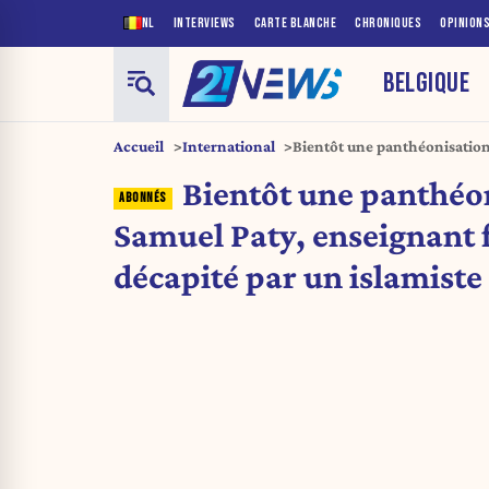
NL
INTERVIEWS
CARTE BLANCHE
CHRONIQUES
OPINION
BELGIQUE
Accueil
International
Bientôt une panthéonisation
français décapité par un isl
Bientôt une panthéo
Samuel Paty, enseignant 
décapité par un islamiste