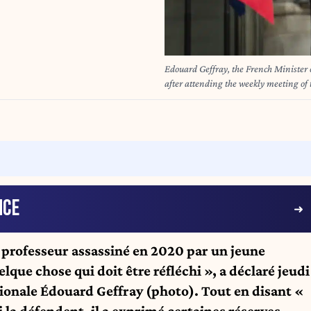
Edouard Geffray, the French Minister o
after attending the weekly meeting of 
Edouard Geffray, le ministre francais d
apres avoir participe a la reunion heb
2026.
NCE
 professeur assassiné en 2020 par un jeune
que chose qui doit être réfléchi », a déclaré jeudi
tionale Édouard Geffray (photo). Tout en disant «