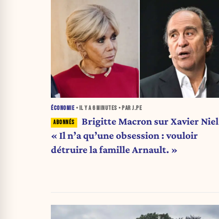
ÉCONOMIE
• IL Y A
6 MINUTES
• PAR J.PE
Brigitte Macron sur Xavier Niel 
« Il n’a qu’une obsession : vouloir
détruire la famille Arnault. »