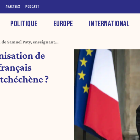
S
ANALYSES
PODCAST
POLITIQUE
EUROPE
INTERNATIONAL
 de Samuel Paty, enseignant
amiste tchéchène ?
nisation de
français
 tchéchène ?