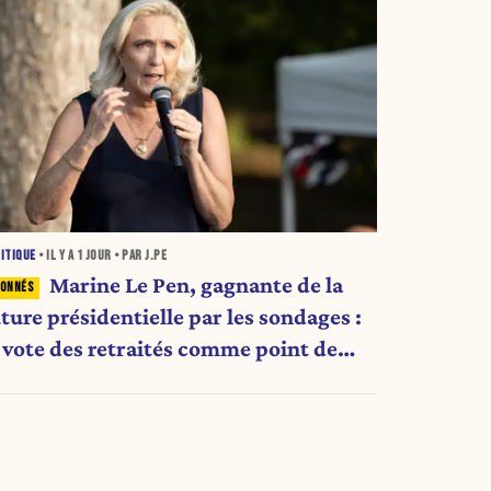
ITIQUE
• IL Y A
1 JOUR
• PAR J.PE
Marine Le Pen, gagnante de la
ture présidentielle par les sondages :
e vote des retraités comme point de
ascule ?