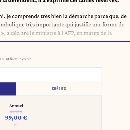
la défendent, il a exprimé certaines réserves.
chi. Je comprends très bien la démarche parce que, de
symbolique très importante qui justifie une forme de
», a déclaré le ministre à l’AFP, en marge de la
 dans un lycée parisien.
ou utilisez un crédit.
CRÉDITS
Annuel
120,00 €
99,00 €
/an