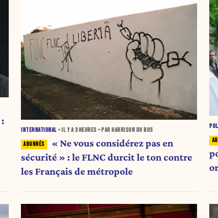
:
POL
INTERNATIONAL
• IL Y A
3 HEURES
• PAR HARRISON DU BUS
« Ne vous considérez pas en
p
sécurité » : le FLNC durcit le ton contre
o
les Français de métropole
l