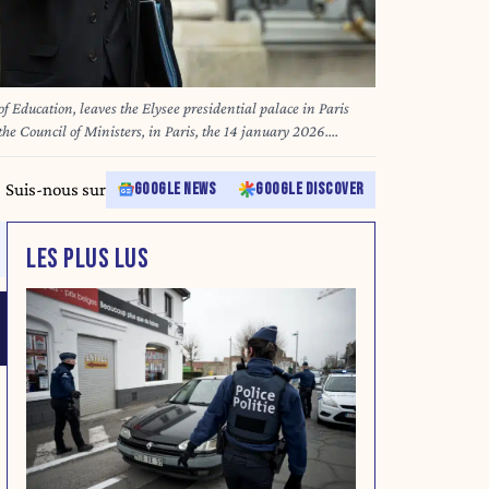
f Education, leaves the Elysee presidential palace in Paris
the Council of Ministers, in Paris, the 14 january 2026.
e l Education, sort du palais presidentiel de l Elysee a Paris
domadaire du Conseil des ministres, a Paris, le 14 janvier
Suis-nous sur
GOOGLE NEWS
GOOGLE DISCOVER
LES PLUS LUS