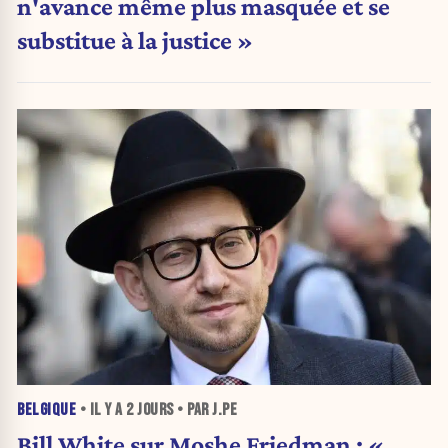
n'avance même plus masquée et se
substitue à la justice »
BELGIQUE
• IL Y A
2 JOURS
• PAR J.PE
Bill White sur Moshe Friedman : «