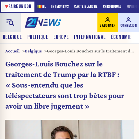
♥
FAIRE UN DON
NL
INTERVIEWS
CARTE BLANCHE
CHRONIQUES
OPINIO
S'ABONNER
CONNEXION
BELGIQUE
POLITIQUE
EUROPE
INTERNATIONAL
ÉCONOMIE
Accueil
Belgique
Georges-Louis Bouchez sur le traitement de
Trump par la RTBF : « Sous-entendu que les
Georges-Louis Bouchez sur le
téléspectateurs sont trop bêtes pour avoir un
libre jugement »
traitement de Trump par la RTBF :
« Sous-entendu que les
téléspectateurs sont trop bêtes pour
avoir un libre jugement »