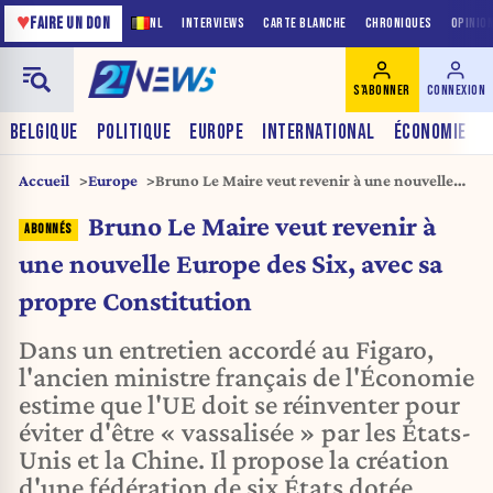
♥
FAIRE UN DON
NL
INTERVIEWS
CARTE BLANCHE
CHRONIQUES
OPINIO
S'ABONNER
CONNEXION
BELGIQUE
POLITIQUE
EUROPE
INTERNATIONAL
ÉCONOMIE
Accueil
Europe
Bruno Le Maire veut revenir à une nouvelle
Europe des Six, avec sa propre Constitution
Bruno Le Maire veut revenir à
une nouvelle Europe des Six, avec sa
propre Constitution
Dans un entretien accordé au Figaro,
l'ancien ministre français de l'Économie
estime que l'UE doit se réinventer pour
éviter d'être « vassalisée » par les États-
Unis et la Chine. Il propose la création
d'une fédération de six États dotée