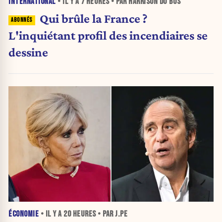
INTERNATIONAL
• IL Y A
7 HEURES
• PAR HARRISON DU BUS
Qui brûle la France ?
L'inquiétant profil des incendiaires se
dessine
ÉCONOMIE
• IL Y A
20 HEURES
• PAR J.PE