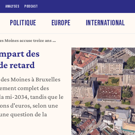
S
ANALYSES
PODCAST
POLITIQUE
EUROPE
INTERNATIONAL
des Moines accuse treize ans de
empart des
de retard
 des Moines à Bruxelles
gement complet des
la mi-2034, tandis que le
ions d'euros, selon une
une question de la