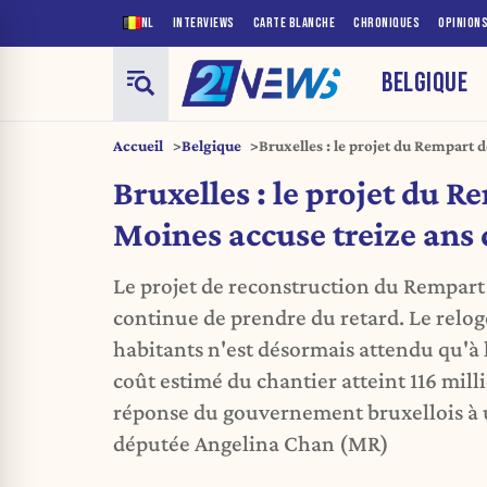
NL
INTERVIEWS
CARTE BLANCHE
CHRONIQUES
OPINION
BELGIQUE
Accueil
Belgique
Bruxelles : le projet du Rempart 
retard
Bruxelles : le projet du R
Moines accuse treize ans 
Le projet de reconstruction du Rempart
continue de prendre du retard. Le relo
habitants n'est désormais attendu qu'à 
coût estimé du chantier atteint 116 mill
réponse du gouvernement bruxellois à 
députée Angelina Chan (MR)