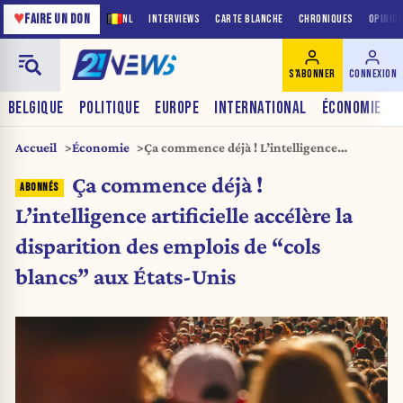
♥
FAIRE UN DON
NL
INTERVIEWS
CARTE BLANCHE
CHRONIQUES
OPINIO
S'ABONNER
CONNEXION
BELGIQUE
POLITIQUE
EUROPE
INTERNATIONAL
ÉCONOMIE
Accueil
Économie
Ça commence déjà ! L’intelligence
artificielle accélère la disparition des
Ça commence déjà !
emplois de “cols blancs” aux États-Unis
L’intelligence artificielle accélère la
disparition des emplois de “cols
blancs” aux États-Unis