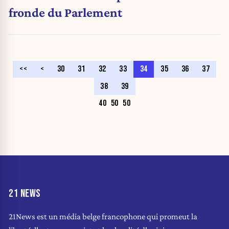
fronde du Parlement
<<
<
30
31
32
33
34
35
36
37
38
39
40
50
50
21 NEWS
21News est un média belge francophone qui promeut la