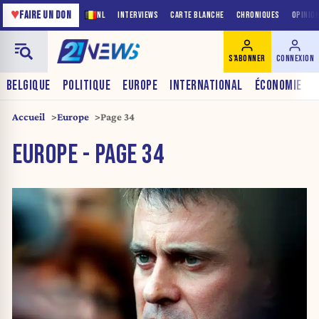
♥
FAIRE UN DON
NL
INTERVIEWS
CARTE BLANCHE
CHRONIQUES
OPINIO
S'ABONNER
CONNEXION
BELGIQUE
POLITIQUE
EUROPE
INTERNATIONAL
ÉCONOMIE
Accueil
Europe
Page 34
EUROPE - PAGE 34