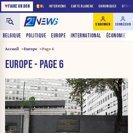
♥
FAIRE UN DON
NL
INTERVIEWS
CARTE BLANCHE
CHRONIQUES
OPINIO
S'ABONNER
CONNEXION
BELGIQUE
POLITIQUE
EUROPE
INTERNATIONAL
ÉCONOMIE
Accueil
Europe
Page 6
EUROPE - PAGE 6