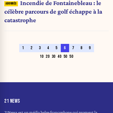
Incendie de Fontainebleau : le
célèbre parcours de golf échappe à la
catastrophe
1
2
3
4
5
6
7
8
9
10
20
30
40
50
50
21 NEWS
21News est un média belge francophone qui promeut la