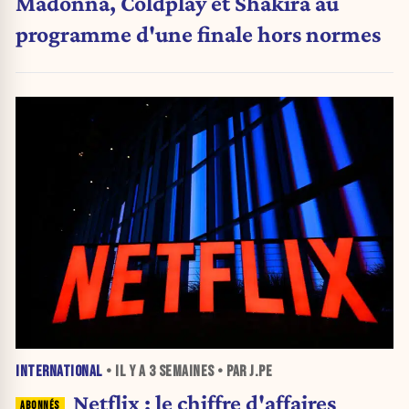
Madonna, Coldplay et Shakira au
programme d'une finale hors normes
INTERNATIONAL
• IL Y A
3 SEMAINES
• PAR J.PE
Netflix : le chiffre d'affaires