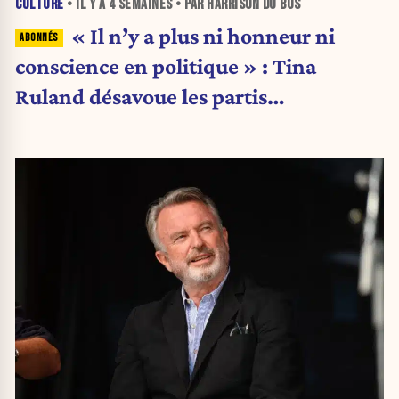
CULTURE
• IL Y A
4 SEMAINES
• PAR HARRISON DU BUS
« Il n’y a plus ni honneur ni
conscience en politique » : Tina
Ruland désavoue les partis
traditionnels