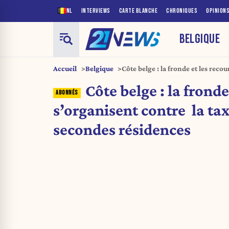
NL
INTERVIEWS
CARTE BLANCHE
CHRONIQUES
OPINION
BELGIQUE
Accueil
Belgique
Côte belge : la fronde et les reco
sur les secondes résidences
Côte belge : la fronde
s’organisent contre la tax
secondes résidences