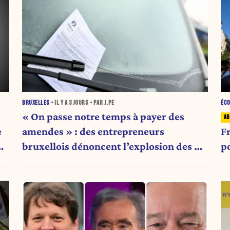
BRUXELLES
• IL Y A
3 JOURS
• PAR J.PE
ÉC
« On passe notre temps à payer des
e
amendes » : des entrepreneurs
F
bruxellois dénoncent l’explosion des PV
p
qui étranglent leur activité
e