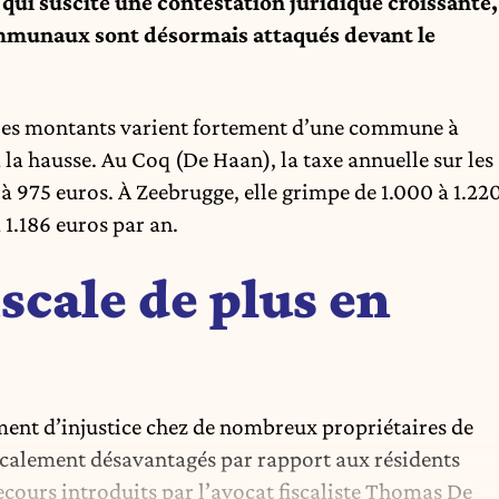
qui suscite une contestation juridique croissante,
mmunaux sont désormais attaqués devant le
, les montants varient fortement d’une commune à
à la hausse. Au Coq (De Haan), la taxe annuelle sur les
à 975 euros. À Zeebrugge, elle grimpe de 1.000 à 1.22
 1.186 euros par an.
iscale de plus en
ent d’injustice chez de nombreux propriétaires de
iscalement désavantagés par rapport aux résidents
ours introduits par l’avocat fiscaliste Thomas De