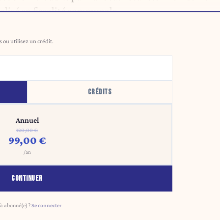
alisé en fiscalité communale.
ou utilisez un crédit.
CRÉDITS
Annuel
120,00 €
99,00 €
/an
CONTINUER
à abonné(e) ?
Se connecter