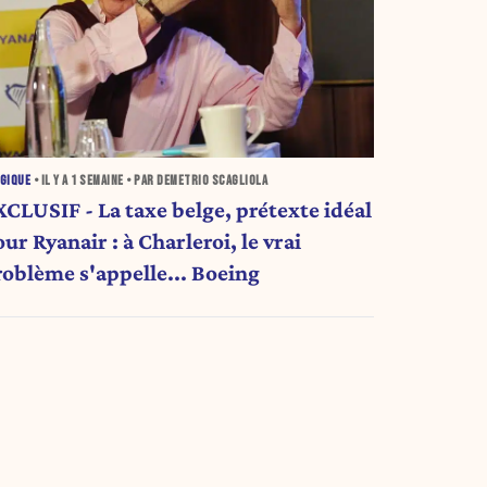
GIQUE
• IL Y A
1 SEMAINE
• PAR DEMETRIO SCAGLIOLA
XCLUSIF - La taxe belge, prétexte idéal
ur Ryanair : à Charleroi, le vrai
roblème s'appelle... Boeing