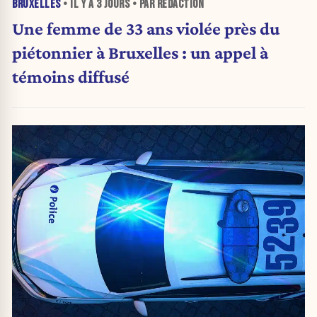
BRUXELLES
• IL Y A
3 JOURS
• PAR RÉDACTION
Une femme de 33 ans violée près du
piétonnier à Bruxelles : un appel à
témoins diffusé