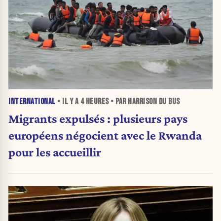
INTERNATIONAL
• IL Y A
4 HEURES
• PAR HARRISON DU BUS
Migrants expulsés : plusieurs pays
européens négocient avec le Rwanda
pour les accueillir