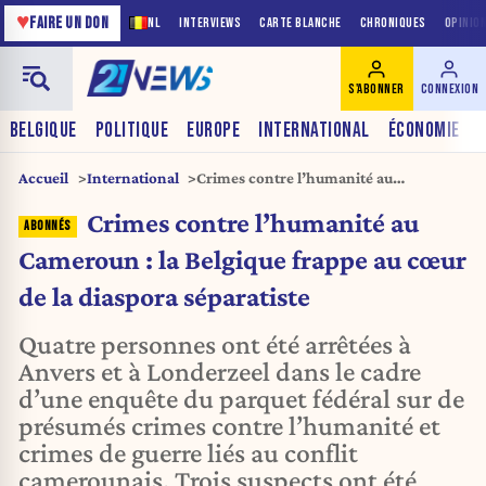
♥
FAIRE UN DON
NL
INTERVIEWS
CARTE BLANCHE
CHRONIQUES
OPINIO
S'ABONNER
CONNEXION
BELGIQUE
POLITIQUE
EUROPE
INTERNATIONAL
ÉCONOMIE
Accueil
International
Crimes contre l’humanité au
Cameroun : la Belgique frappe au cœur
Crimes contre l’humanité au
de la diaspora séparatiste
Cameroun : la Belgique frappe au cœur
de la diaspora séparatiste
Quatre personnes ont été arrêtées à
Anvers et à Londerzeel dans le cadre
d’une enquête du parquet fédéral sur de
présumés crimes contre l’humanité et
crimes de guerre liés au conflit
camerounais. Trois suspects ont été