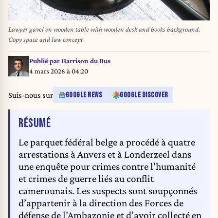
Lawyer gavel on wooden table with wooden desk and books background.
Copy space and law concept
Publié par
Harrison du Bus
4 mars 2026 à 04:20
Suis-nous sur
GOOGLE NEWS
GOOGLE DISCOVER
DE L'ARTICLE
RÉSUMÉ
Le parquet fédéral belge a procédé à quatre
arrestations à Anvers et à Londerzeel dans
une enquête pour crimes contre l’humanité
et crimes de guerre liés au conflit
camerounais. Les suspects sont soupçonnés
d’appartenir à la direction des Forces de
défense de l’Ambazonie et d’avoir collecté en