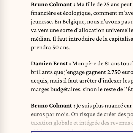
Bruno Colmant :
Ma fille de 25 ans peut
financière et écologique, comment m'avez-
jeunesse. En Belgique, nous n'avons pas 
va vers une sorte d'allocation universel
médian. Il faut introduire de la capitali
prendra 50 ans.
Damien Ernst :
Mon père de 81 ans touch
brillants que j'engage gagnent 2.750 euro
acquis, mais il faut arrêter d'indexer le
marges budgétaires, sinon le reste de l'Ét
Bruno Colmant :
Je suis plus nuancé ca
euros par mois. On risque de créer des po
taxation globale et intégrée des revenus 
n'échappe pas à la solidarité.