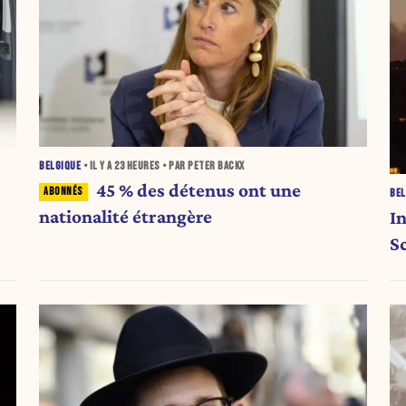
BELGIQUE
• IL Y A
23 HEURES
• PAR PETER BACKX
45 % des détenus ont une
BEL
nationalité étrangère
I
S