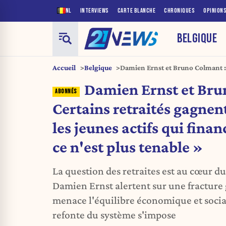
NL
INTERVIEWS
CARTE BLANCHE
CHRONIQUES
OPINION
BELGIQUE
Accueil
Belgique
Damien Ernst et Bruno Colmant : 
davantage que les jeunes actifs qu
Damien Ernst et Bru
n'est plus tenable »
Certains retraités gagne
les jeunes actifs qui fina
ce n'est plus tenable »
La question des retraites est au cœur d
Damien Ernst alertent sur une fracture
menace l'équilibre économique et socia
refonte du système s'impose