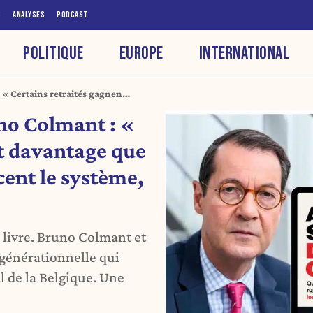
S
ANALYSES
PODCAST
POLITIQUE
EUROPE
INTERNATIONAL
« Certains retraités gagnent
i financent le système, ce
no Colmant : «
nt davantage que
ncent le système,
u livre. Bruno Colmant et
 générationnelle qui
l de la Belgique. Une