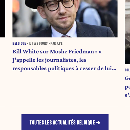
BELGIQUE
• IL Y A
2 JOURS
• PAR J.PE
Bill White sur Moshe Friedman : «
J'appelle les journalistes, les
responsables politiques à cesser de lui
BEL
attribuer une autorité religieuse »
G
pe
s
TOUTES LES ACTUALITÉS BELGIQUE