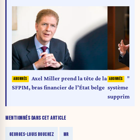
Axel Miller prend la tête de la
"Nou
SFPIM, bras financier de l’État belge
système illis
supprime le
MENTIONNÉS DANS CET ARTICLE
GEORGES-LOUIS BOUCHEZ
MR