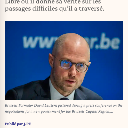
Libre ou il donne sa vérité sur les
passages difficiles qu’il a traversé.
Brussels Formator David Leisterh pictured during a press conference on the
negotiations for a new government for the Brussels Capital Region,
organized by French-speaking liberal party MR on Friday 20 December
2024, in Brussels. BELGA PHOTO NICOLAS MAETERLINCK
Publié par
J.PE