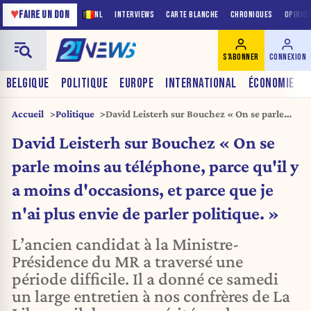
♥
FAIRE UN DON
NL
INTERVIEWS
CARTE BLANCHE
CHRONIQUES
OPINIO
S'ABONNER
CONNEXION
BELGIQUE
POLITIQUE
EUROPE
INTERNATIONAL
ÉCONOMIE
Accueil
Politique
David Leisterh sur Bouchez « On se parle
moins au téléphone, parce qu'il y a moins
David Leisterh sur Bouchez « On se
d'occasions, et parce que je n'ai plus envie
de parler politique. »
parle moins au téléphone, parce qu'il y
a moins d'occasions, et parce que je
n'ai plus envie de parler politique. »
L’ancien candidat à la Ministre-
Présidence du MR a traversé une
période difficile. Il a donné ce samedi
un large entretien à nos confrères de La