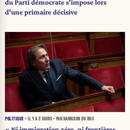
du Parti démocrate s'impose lors
d'une primaire décisive
POLITIQUE
• IL Y A
2 JOURS
• PAR HARRISON DU BUS
« Ni immigration zéro, ni frontières