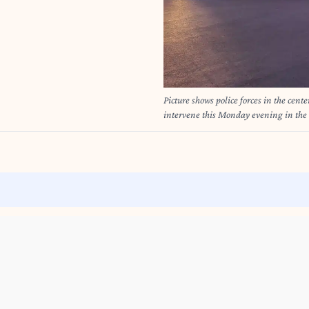
Picture shows police forces in the cen
intervene this Monday evening in the c
including barriers being knocked down
related to the Belgian Cup, calls for
STEFANIE VAN RYSSEL