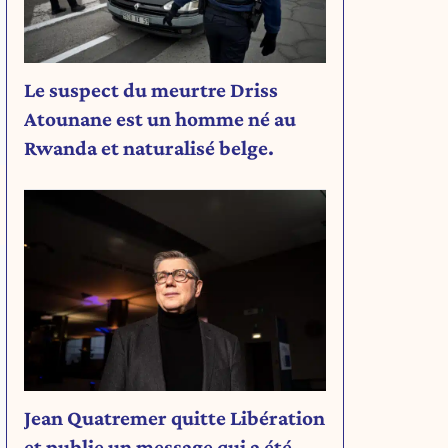
Le suspect du meurtre Driss
Atounane est un homme né au
Rwanda et naturalisé belge.
Jean Quatremer quitte Libération
et publie un message qui a été