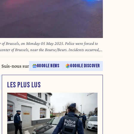
ter of Brussels, on Monday 05 May 2025. Police were forced to
enter of Brussels, near the Bourse/Beurs. Incidents occurred,
 and objects being burned. In the wake of the incidents
 people to gather circulated on social media. BELGA PHOTO
Suis-nous sur
GOOGLE NEWS
GOOGLE DISCOVER
LES PLUS LUS