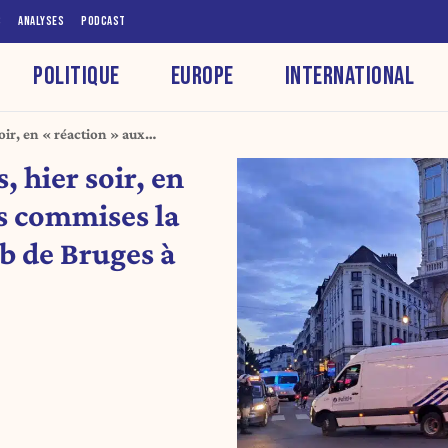
S
ANALYSES
PODCAST
POLITIQUE
EUROPE
INTERNATIONAL
ir, en « réaction » aux
es ultras de Club de Bruges à
 hier soir, en
es commises la
ub de Bruges à