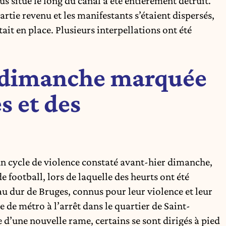
us situé le long du canal a été entièrement détruit.
artie revenu et les manifestants s’étaient dispersés,
ait en place. Plusieurs interpellations ont été
 dimanche marquée
s et des
un cycle de violence constaté avant-hier dimanche,
e football, lors de laquelle des heurts ont été
u dur de Bruges, connus pour leur violence et leur
e de métro à l’arrêt dans le quartier de Saint-
e d’une nouvelle rame, certains se sont dirigés à pied