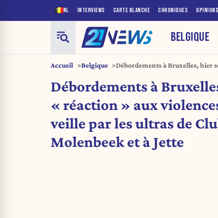
NL
INTERVIEWS
CARTE BLANCHE
CHRONIQUES
OPINION
BELGIQUE
Accueil
Belgique
Débordements à Bruxelles, hier so
violences commises la veille par l
Débordements à Bruxelles,
Molenbeek et à Jette
« réaction » aux violenc
veille par les ultras de Cl
Molenbeek et à Jette